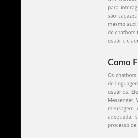
para interag
são capazes
mesmo auxil
de chatbots 
usuário e au
Como F
Os chatbots
de linguagem
usuários. E
Messenger, W
mensagem, o 
adequada, s
processo de