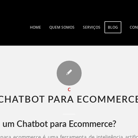
HOME
QUEM SOMOS
SERVIÇOS
BLOG
CON
C
CHATBOT PARA ECOMMERCE
 um Chatbot para Ecommerce?
ara ecommerce é uma ferramenta de inteligência artific