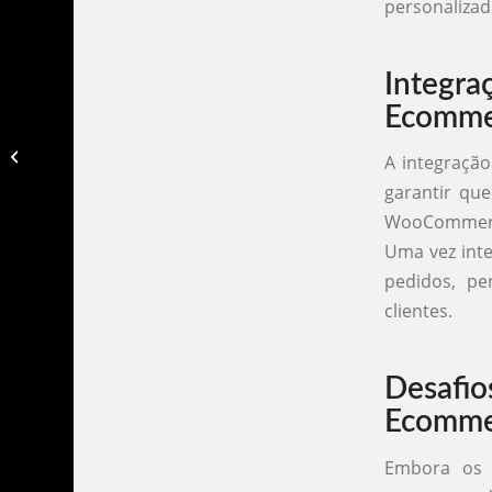
personalizad
Integr
Ecomme
Chatbot para dentistas​
A integraçã
garantir que
WooCommerce
Uma vez inte
pedidos, pe
clientes.
Desafi
Ecomme
Embora os 