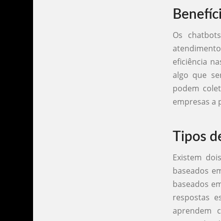
Benefíc
Os chatbot
atendiment
eficiência n
algo que se
podem colet
empresas a p
Tipos d
Existem doi
baseados em 
baseados em 
respostas e
aprendem c