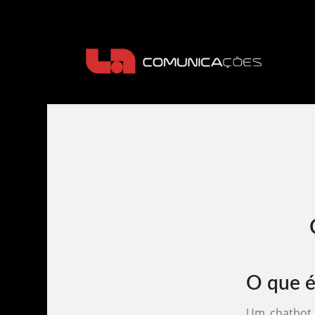
O que é
Um chatbot p