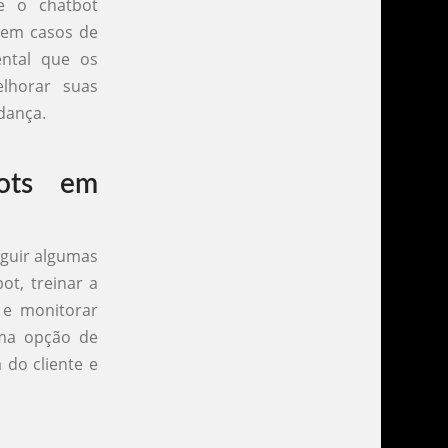
e o chatbot
 em casos de
ental que os
lhorar suas
dança.
bots em
eguir algumas
ot, treinar a
 e monitorar
uma opção de
do cliente e