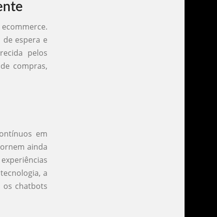
ente
em ecommerce.
o de espera e
recida pelos
 de compras,
ontínuos em
 tornem ainda
 experiências
ecnologia, a
 os chatbots