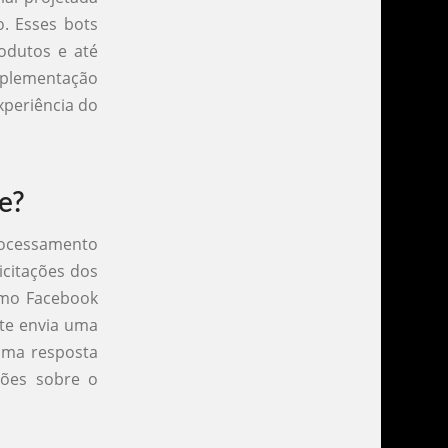
o. Esses bots
odutos e até
mplementação
xperiência do
e?
rocessamento
icitações dos
omo Facebook
nte envia uma
 uma resposta
ções sobre o