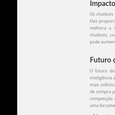
Impacto
Os chatbots 
Eles proporc
melhora a s
chatbots, c
pode aumenta
Futuro 
O futuro d
inteligência
mais sofisti
de compra p
competição 
uma ferramen