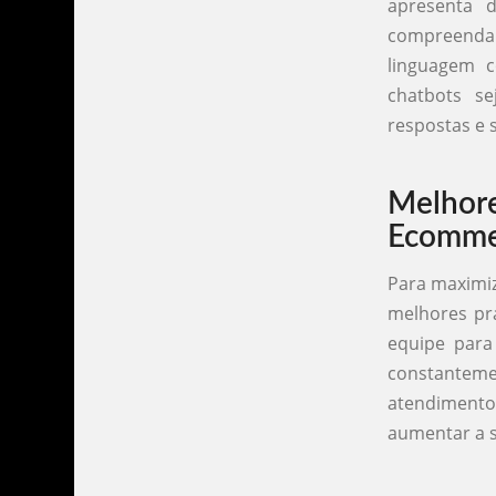
apresenta 
compreenda 
linguagem c
chatbots s
respostas e
Melhor
Ecomme
Para maximiz
melhores prá
equipe para
constanteme
atendimento
aumentar a s