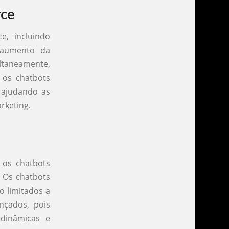
rce
, incluindo
 aumento da
ultaneamente,
 os chatbots
 ajudando as
rketing.
 os chatbots
. Os chatbots
o limitados a
nçados, pois
dinâmicas e