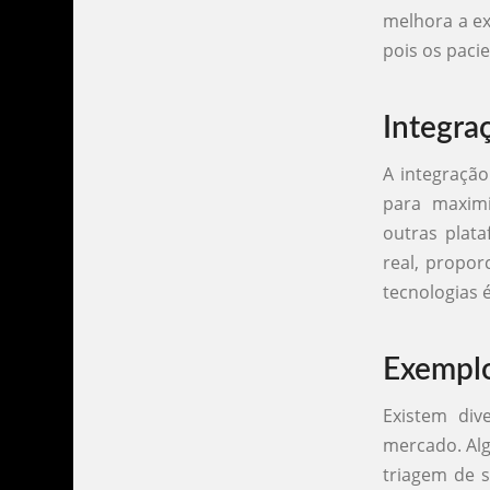
melhora a ex
pois os paci
Integra
A integraçã
para maximi
outras plat
real, propor
tecnologias 
Exemplo
Existem di
mercado. Alg
triagem de 