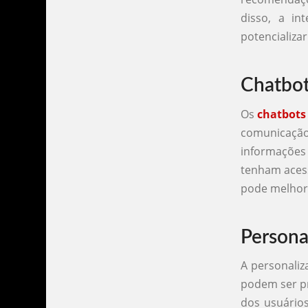
disso, a in
potencializa
Chatbot
Os
chatbots
comunicação
informações 
tenham acess
pode melhora
Persona
A personali
podem ser pr
dos usuário