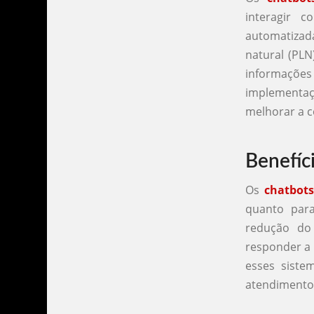
interagir 
automatizad
natural (PLN
informaçõ
implementaç
melhorar a c
Benefíc
Os
chatbot
quanto para
redução do
responder a 
esses siste
atendimento