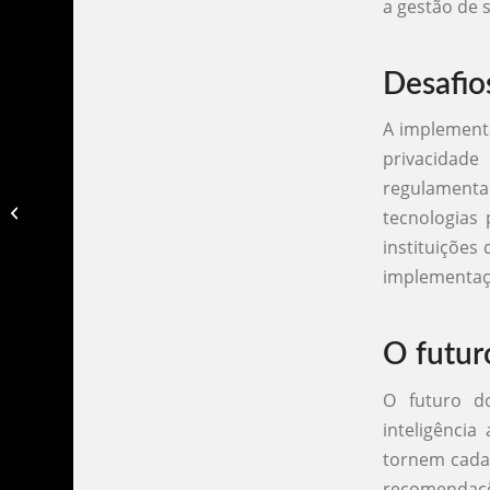
a gestão de 
Desafio
A implemen
privacidad
regulamentaç
Chatbots na educação​
tecnologias 
instituições
implementaç
O futur
O futuro 
inteligência
tornem cada 
recomendaçõe