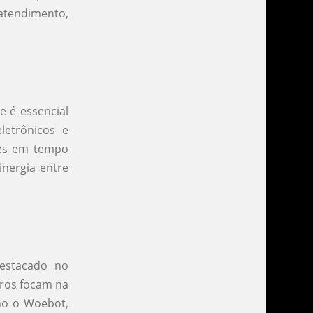
 atendimento,
 é essencial
letrônicos e
ões em tempo
inergia entre
stacado no
tros focam na
mo o Woebot,