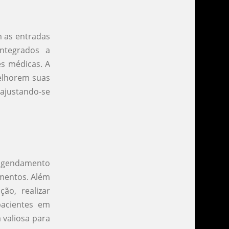
 as entradas
ntegrados a
es médicas. A
elhorem suas
 ajustando-se
 agendamento
amentos. Além
ão, realizar
pacientes em
 valiosa para