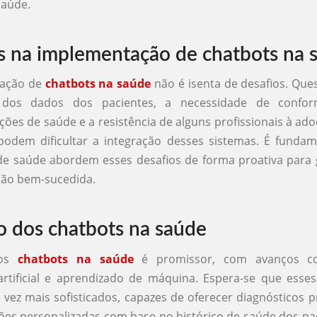
saúde.
s na implementação de chatbots na 
tação de
chatbots na saúde
não é isenta de desafios. Qu
e dos dados dos pacientes, a necessidade de confo
ões de saúde e a resistência de alguns profissionais à ad
podem dificultar a integração desses sistemas. É funda
 de saúde abordem esses desafios de forma proativa para
ão bem-sucedida.
o dos chatbots na saúde
dos
chatbots na saúde
é promissor, com avanços c
 artificial e aprendizado de máquina. Espera-se que esse
vez mais sofisticados, capazes de oferecer diagnósticos p
s personalizadas com base no histórico de saúde dos pa