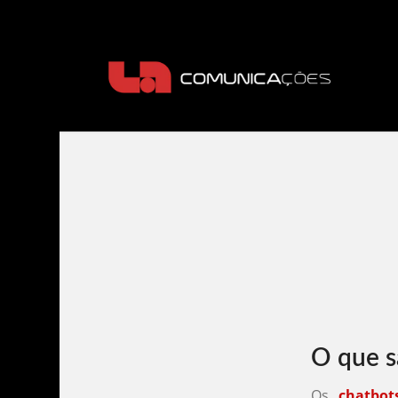
O que s
Os
chatbot