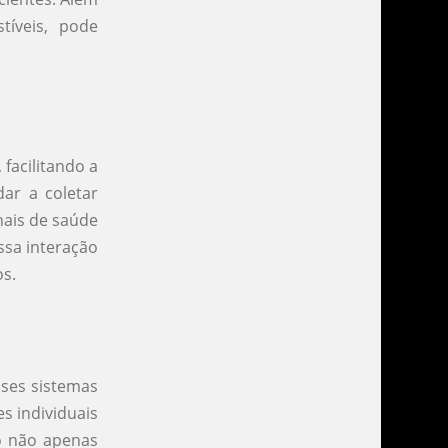
tíveis, pode
facilitando a
ar a coletar
nais de saúde
ssa interação
os.
sses sistemas
s individuais
o não apenas