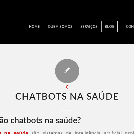
HOME
QUEM SOMOS
SERVIÇOS
BLOG
CON
C
CHATBOTS NA SAÚDE​
ão chatbots na saúde?
s na saúde
são sistemas de inteligência artificial pro