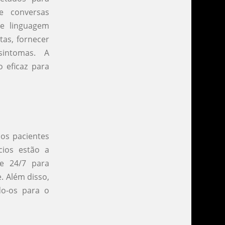
e conversas
de linguagem
tas, fornecer
intomas. A
 eficaz para
os pacientes
cios estão a
e 24/7 para
. Além disso,
do-os para o