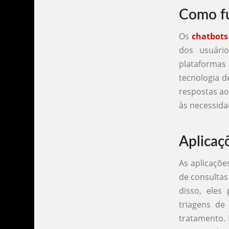
Como fu
Os
chatbots
dos usuári
plataformas 
tecnologia 
respostas ao
às necessida
Aplicaç
As aplicaçõ
de consultas
disso, eles
triagens de
tratamento. 