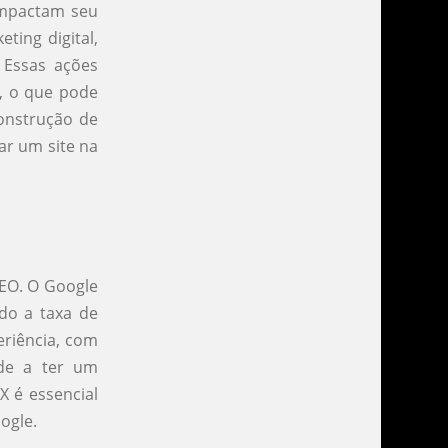
 impactam seu
ting digital,
. Essas ações
s, o que pode
onstrução de
ar um site na
SEO. O Google
do a taxa de
eriência, com
nde a ter um
X é essencial
ogle.