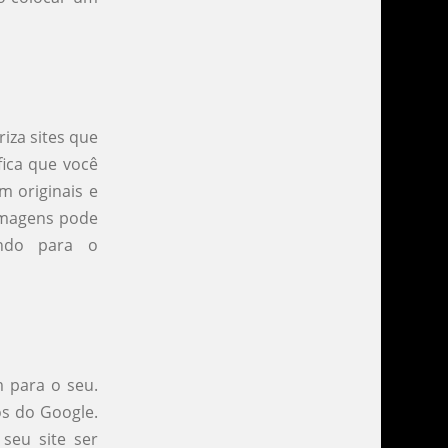
iza sites que
fica que você
m originais e
 imagens pode
indo para o
m para o seu.
os do Google.
seu site ser