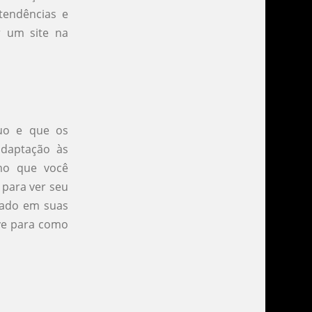
tendências e
r um site na
nuo e que os
adaptação às
mo que você
 para ver seu
ocado em suas
ave para como