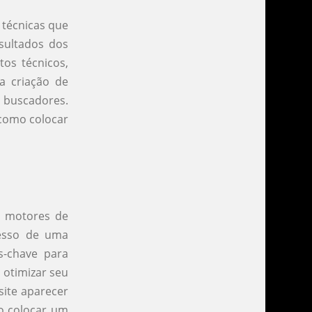
 técnicas que
sultados dos
os técnicos,
a criação de
o buscadores.
como colocar
s motores de
cesso de uma
s-chave para
 otimizar seu
site aparecer
mo colocar um