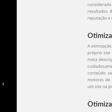
considerado
resultados 
reputação e 
Otimiz
A otimização
próprio site
meta descri
cuidadosamen
conteúdo se
motores de 
Como colocar site na primeira página
um site na p
do google​
Otimiza