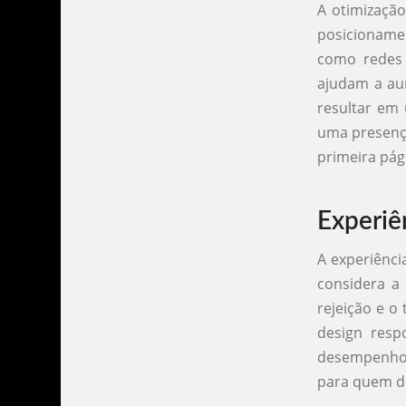
A otimização
posicionamen
como redes s
ajudam a aum
resultar em
uma presença
primeira pág
Experiê
A experiênci
considera a
rejeição e o
design resp
desempenho m
para quem de