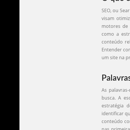
SEO, ou Sear
visam otimi
motores de 
como a estr
conteúdo rel
Entender co
um site na p
Palavra
As palavras
busca. A es
estratégia 
identificar 
conteúdo com
nas primeira