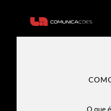
COMO
O que 