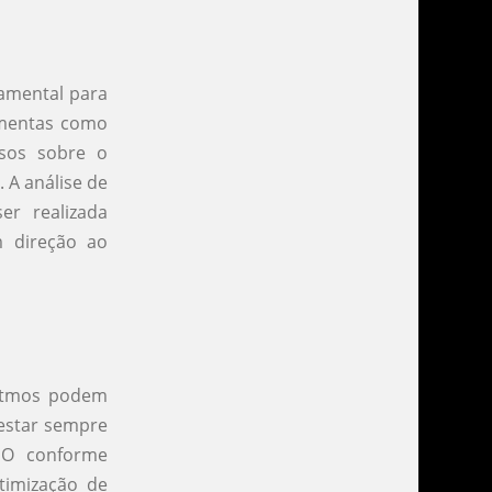
damental para
amentas como
osos sobre o
 A análise de
r realizada
m direção ao
ritmos podem
 estar sempre
EO conforme
otimização de