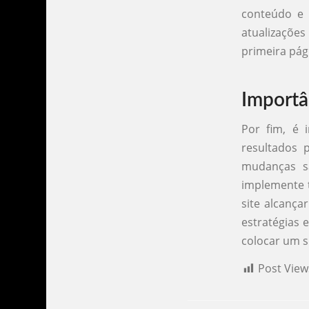
conteúdo e 
atualizaçõe
primeira pág
Importâ
Por fim, é 
resultados 
mudanças s
implemente t
site alcança
estratégias 
colocar um s
Post View