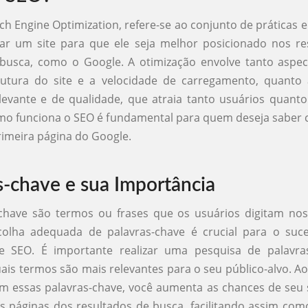
ch Engine Optimization, refere-se ao conjunto de práticas e
zar um site para que ele seja melhor posicionado nos re
busca, como o Google. A otimização envolve tanto aspect
utura do site e a velocidade de carregamento, quanto 
evante e de qualidade, que atraia tanto usuários quant
mo funciona o SEO é fundamental para quem deseja saber 
rimeira página do Google.
s-chave e sua Importância
-chave são termos ou frases que os usuários digitam no
colha adequada de palavras-chave é crucial para o su
de SEO. É importante realizar uma pesquisa de palavra
quais termos são mais relevantes para o seu público-alvo. Ao
 essas palavras-chave, você aumenta as chances de seu 
s páginas dos resultados de busca, facilitando assim co