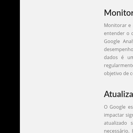
Monitor
Monitorar e 
entender o 
Google Anal
desempenho d
dados é um
regularment
objetivo de 
Atualiz
O Google es
impactar sig
atualizado
necessário. 