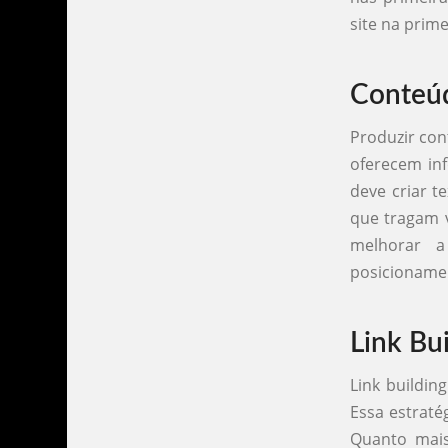
site na prim
Conteú
Produzir con
oferecem inf
deve criar t
que tragam v
melhorar a
posicionamen
Link Bu
Link buildin
Essa estraté
Quanto mais