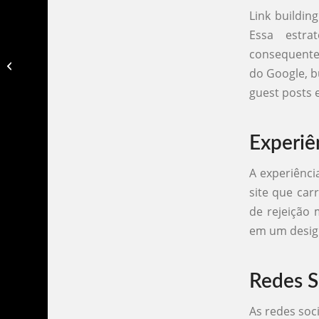
Link buildin
Essa estra
consequente
Como deixar meu site na primeira
do Google, b
página do google​
guest posts e
Experiê
A experiênci
site que car
de rejeição 
em um design
Redes S
As redes soc