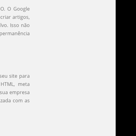
EO. O Google
riar artigos,
lvo. Isso não
permanência
seu site para
 HTML, meta
r sua empresa
mizada com as