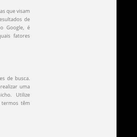
cas que visam
esultados de
o Google, é
ais fatores
es de busca.
realizar uma
cho. Utilize
s termos têm