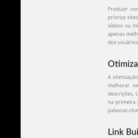
Produzir co
prioriza sit
vídeos ou in
apenas mel
dos usuários 
Otimiz
A otimização
melhorar s
descrições, 
na primeira 
palavras-cha
Link Bu