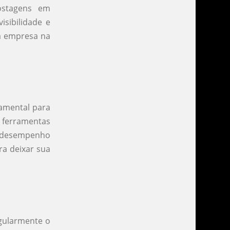
ostagens em
sibilidade e
ua empresa na
damental para
e ferramentas
o desempenho
ra deixar sua
egularmente o