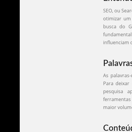
SEO, ou Sear
otimizar um
busca do G
fundamenta
influenciam
Palavra
As palavras
Para deixar
pesquisa ap
ferramentas
maior volum
Conteú