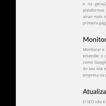
e na geraç
plataformas
atrair mais 
primeira pág
Monitor
Monitorar e 
entender o q
como Google
do seu site 
empresa na p
Atualiz
O SEO não é 