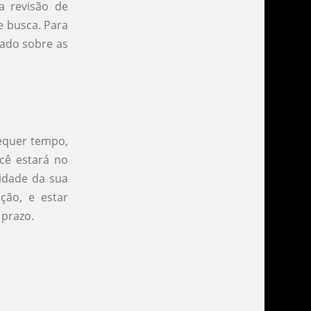
a revisão de
e busca. Para
zado sobre as
requer tempo,
cê estará no
idade da sua
ão, e estar
 prazo.