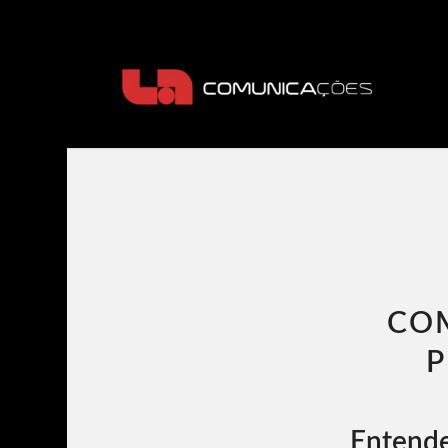
COM
P
Entend