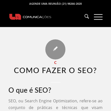
AGENDE UMA REUNIÃO (21) 98266-2020
C
COMO FAZER O SEO​?
O que é SEO?
SEO, ou Search Engine Optimization, refere-se ao
conjunto de práticas e técnicas que visam