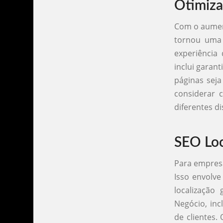
Otimiza
Com o aument
tornou uma 
experiência
inclui garan
páginas seja
considerar 
diferentes di
SEO Loc
Para empresa
Isso envolve
localização
Negócio, inc
de clientes.