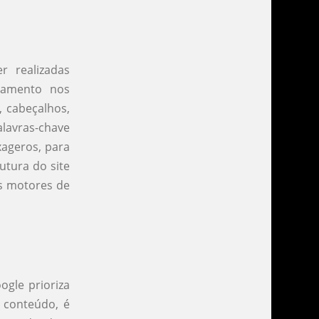
 realizadas
namento nos
, cabeçalhos,
avras-chave
xageros, para
utura do site
os motores de
ogle prioriza
r conteúdo, é