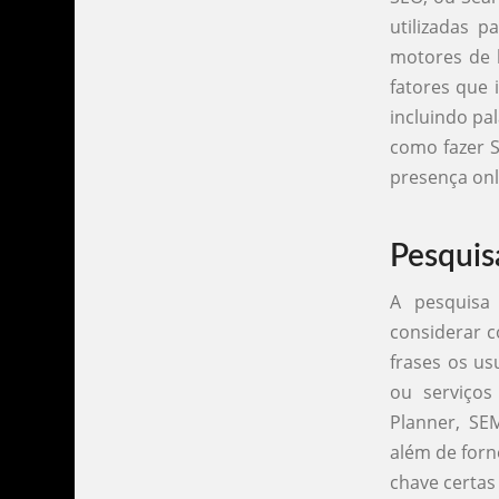
utilizadas p
motores de b
fatores que 
incluindo pa
como fazer S
presença onli
Pesquis
A pesquisa
considerar c
frases os us
ou serviço
Planner, SE
além de forn
chave certas 