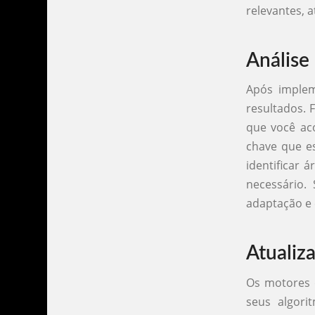
relevantes, 
Análise
Após implem
resultados.
que você ac
chave que es
identificar 
necessário.
adaptação e 
Atualiz
Os motores 
seus algori