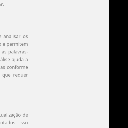
r.
 analisar os
ole permitem
as palavras-
álise ajuda a
gias conforme
o que requer
ualização de
ntados. Isso