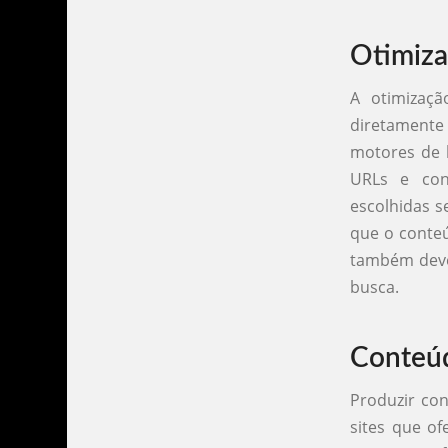
Otimiz
A otimizaç
diretament
motores de b
URLs e con
escolhidas s
que o conteú
também deve 
busca.
Conteú
Produzir con
sites que of