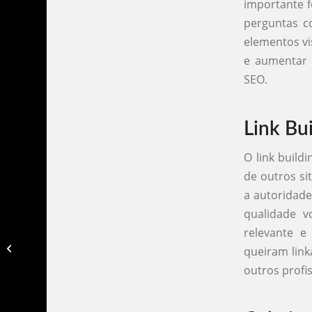
importante f
perguntas c
elementos vi
e aumentar 
SEO.
Link Bu
O link build
de outros si
a autoridade
qualidade v
relevante e
Como fazer o tráfego pago​?
queiram link
outros profi