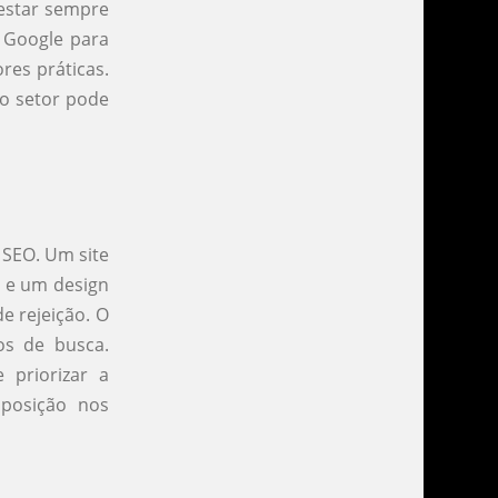
 estar sempre
 Google para
res práticas.
do setor pode
 SEO. Um site
s e um design
e rejeição. O
dos de busca.
 priorizar a
 posição nos