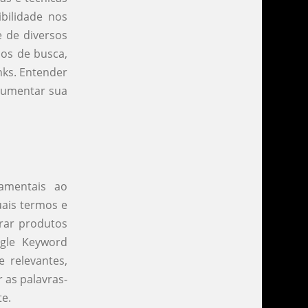
ibilidade nos
e de diversos
dos de busca,
nks. Entender
 aumentar sua
amentais ao
uais termos e
trar produtos
gle Keyword
 relevantes,
 as palavras-
te.