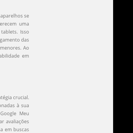
 aparelhos se
oferecem uma
ablets. Isso
regamento das
s menores. Ao
abilidade em
égia crucial.
ionadas à sua
o Google Meu
ar avaliações
esa em buscas