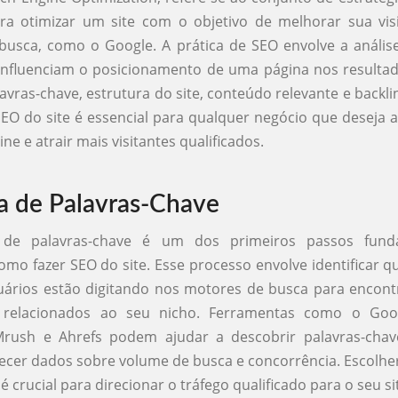
ara otimizar um site com o objetivo de melhorar sua vis
usca, como o Google. A prática de SEO envolve a anális
influenciam o posicionamento de uma página nos resulta
lavras-chave, estrutura do site, conteúdo relevante e backli
EO do site é essencial para qualquer negócio que deseja
ne e atrair mais visitantes qualificados.
a de Palavras-Chave
 de palavras-chave é um dos primeiros passos fund
omo fazer SEO do site. Esse processo envolve identificar q
uários estão digitando nos motores de busca para encon
s relacionados ao seu nicho. Ferramentas como o Goo
Mrush e Ahrefs podem ajudar a descobrir palavras-chave
ecer dados sobre volume de busca e concorrência. Escolher
é crucial para direcionar o tráfego qualificado para o seu si