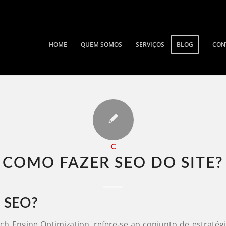
HOME
QUEM SOMOS
SERVIÇOS
BLOG
CON
C
COMO FAZER SEO DO SITE​?
é SEO?
ch Engine Optimization, refere-se ao conjunto de estratégi