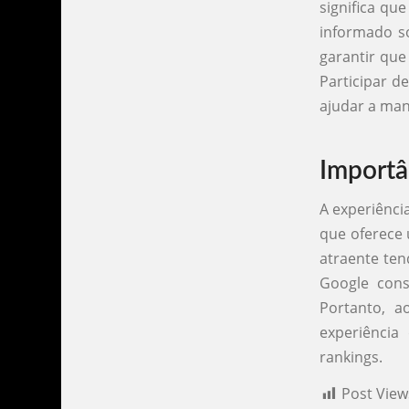
significa qu
informado s
garantir que
Participar d
ajudar a man
Importâ
A experiênci
que oferece 
atraente ten
Google consi
Portanto, a
experiência
rankings.
Post View