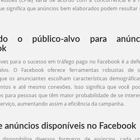
ressões (CPM) varia de acordo com a concorrência e a r
ue significa que anúncios bem elaborados podem resulta
ndo o público-alvo para anún
ok
es para o sucesso em tráfego pago no Facebook é a defi
-alvo. O Facebook oferece ferramentas robustas de s
ue os anunciantes escolham características demográficas
tos e até mesmo conexões. Isso significa que você pod
s para pessoas que têm maior probabilidade de se intere
erviço, aumentando assim a eficiência da campanha.
e anúncios disponíveis no Facebook
 disponibiliza diversos formatos de anúncios, cada 