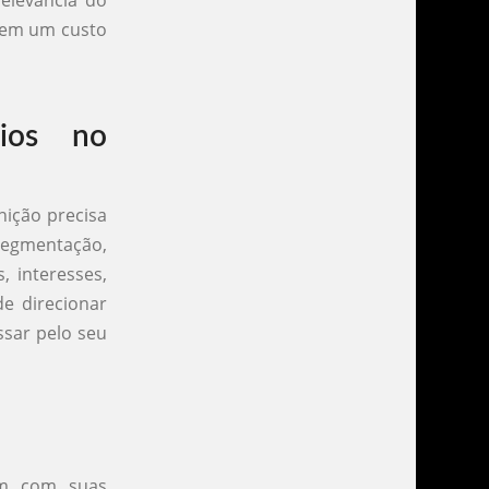
elevância do
r em um custo
cios no
nição precisa
egmentação,
, interesses,
e direcionar
ssar pelo seu
um com suas