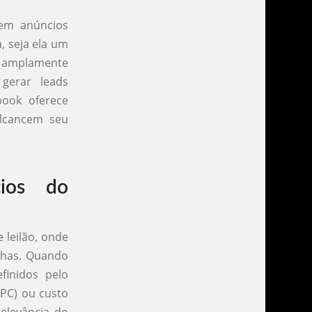
 em anúncios
, seja ela um
é amplamente
gerar leads
book oferece
alcancem seu
ios do
leilão, onde
nhas. Quando
finidos pelo
CPC) ou custo