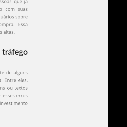
ssoas que já
do com suas
suários sobre
compra. Essa
 altas.
tráfego
te de alguns
 Entre eles,
ns ou textos
r esses erros
 investimento