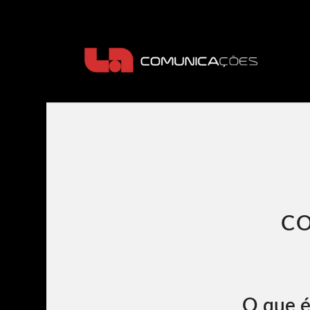
CO
O que é