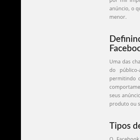
por mil imp
anúncio, o q
menor.
Defini
Facebo
Uma das chav
do público
permitindo q
comportamen
seus anúncio
produto ou s
Tipos d
O Facebook