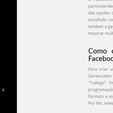
particularid
das opções q
escolhido c
tendem a ge
mostrar múlt
Como c
Facebo
Para criar 
Gerenciador
“Tráfego”. 
Como fazer tráfego pago no
programação
facebook passo a passo​
formato e in
Por fim, rev