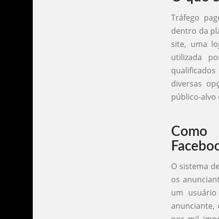
Tráfego pag
dentro da pl
site, uma l
utilizada 
qualificado
diversas op
público-alvo 
Como 
Facebo
O sistema d
os anuncian
um usuário 
anunciante, 