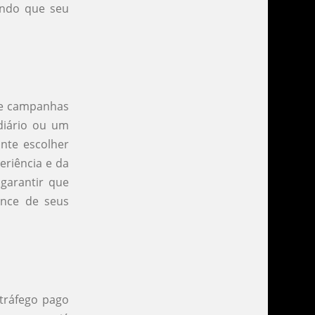
indo que seu
 de campanhas
diário ou um
nte escolher
eriência e da
garantir que
ance de seus
 tráfego pago