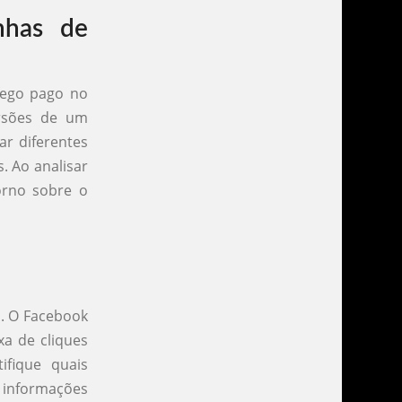
nhas de
fego pago no
rsões de um
ar diferentes
. Ao analisar
orno sobre o
. O Facebook
xa de cliques
ifique quais
s informações