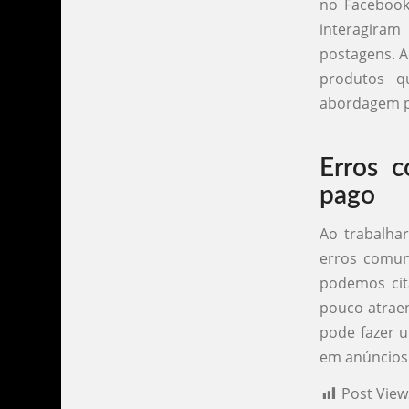
no Facebook
interagira
postagens. A
produtos qu
abordagem po
Erros 
pago
Ao trabalha
erros comun
podemos cit
pouco atraen
pode fazer u
em anúncios 
Post View