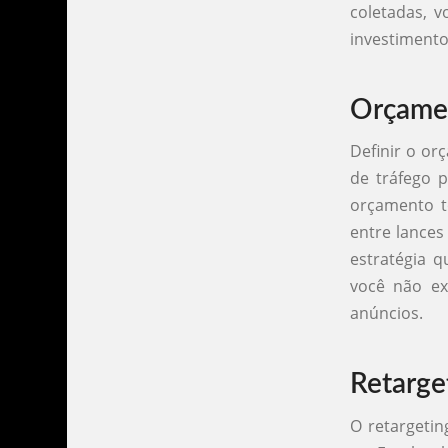
coletadas, 
investimento
Orçamen
Definir o or
de tráfego 
orçamento t
entre lances
estratégia 
você não ex
anúncios.
Retarge
O retargetin