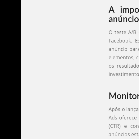
A impo
anúncio
O teste A/B
Facebook. 
anúncio para
elementos, c
os resultad
investimento
Monitor
Após o lanç
Ads oferece 
(CTR) e con
anúncios est