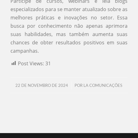
Participe de cursos, webinars e leia blogs
especializados para se manter atualizado sobre as
melhores práticas e inovações no setor. Essa
busca por conhecimento não apenas aprimora
suas habilidades, mas também aumenta suas
chances de obter resultados positivos em suas
campanhas.
Post Views:
31
/
22 DE NOVEMBRO DE 2024
POR
LA COMUNICAÇÕES