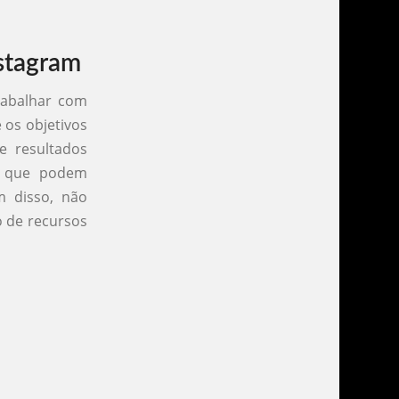
nstagram
rabalhar com
 os objetivos
 resultados
B, que podem
m disso, não
 de recursos