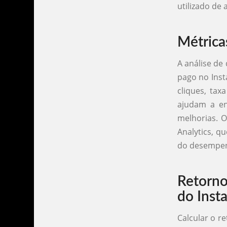
utilizado de
Métrica
A análise de
pago no Ins
cliques, tax
ajudam a en
melhorias. 
Analytics, 
do desempen
Retorno
do Inst
Calcular o r