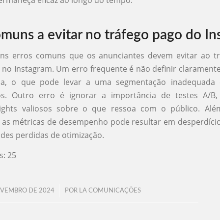
rmaneça eficaz ao longo do tempo.
omuns a evitar no tráfego pago do I
uns erros comuns que os anunciantes devem evitar ao t
 no Instagram. Um erro frequente é não definir claramente
a, o que pode levar a uma segmentação inadequada e
rios. Outro erro é ignorar a importância de testes A/
sights valiosos sobre o que ressoa com o público. Alé
as métricas de desempenho pode resultar em desperdício
des perdidas de otimização.
s:
25
/
OVEMBRO DE 2024
POR
LA COMUNICAÇÕES