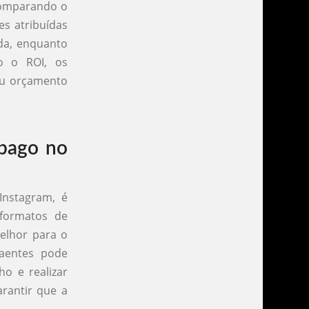
comparando o
es atribuídas
da, enquanto
o o ROI, os
eu orçamento
 pago no
Instagram, é
 formatos de
elhor para o
raentes pode
o e realizar
rantir que a