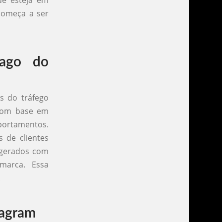
ue esteja em
começa a ser
pago do
s do tráfego
 com base em
mportamentos.
s de clientes
o gerados com
marca. Essa
.
tagram