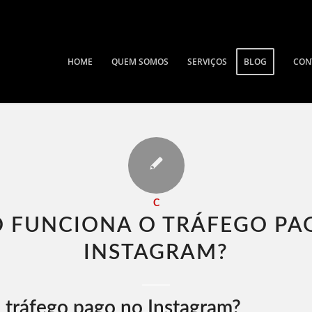
HOME
QUEM SOMOS
SERVIÇOS
BLOG
CON
C
 FUNCIONA O TRÁFEGO PA
INSTAGRAM​?
 tráfego pago no Instagram?