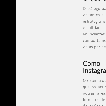
O tráfego p
visitantes a
estratégia
visibilidad
anunciante
comportame
vistas por p
Como 
Instagr
O sistema de
que os anun
outras área
formatos de 