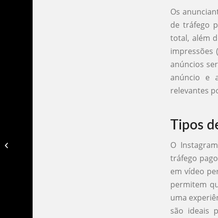
Os anunciant
de tráfego 
total, além 
impressões (
anúncios ser
anúncio e a
relevantes 
Tipos d
O Instagram
Como funciona o tráfego orgânico​?
tráfego pago
em vídeo per
permitem qu
uma experiên
são ideais 