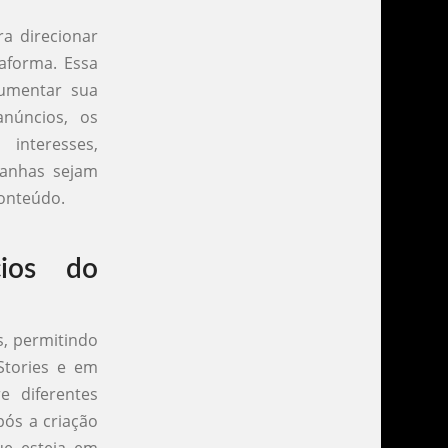
a direcionar
taforma. Essa
umentar sua
anúncios, os
interesses,
anhas sejam
conteúdo.
ios do
s, permitindo
Stories e em
e diferentes
pós a criação