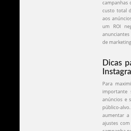
campanhas d
custo total 
aos anúncio
um ROI neg
anunciantes
de marketing
Dicas p
Instagr
Para maximi
importante 
anúncios e 
público-alv
aumentar a 
ajustes com