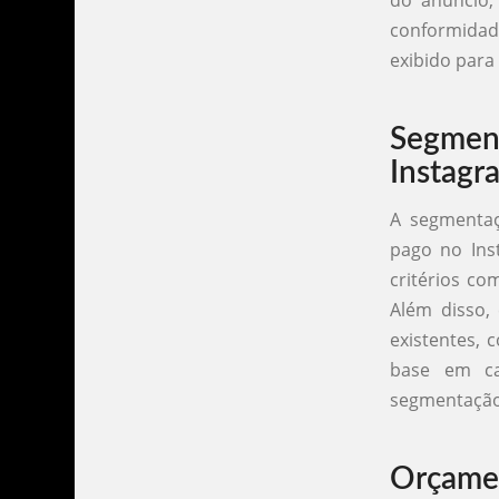
do anúncio,
conformidad
exibido para 
Segmen
Instagr
A segmentaç
pago no Ins
critérios co
Além disso, 
existentes, 
base em ca
segmentação
Orçamen