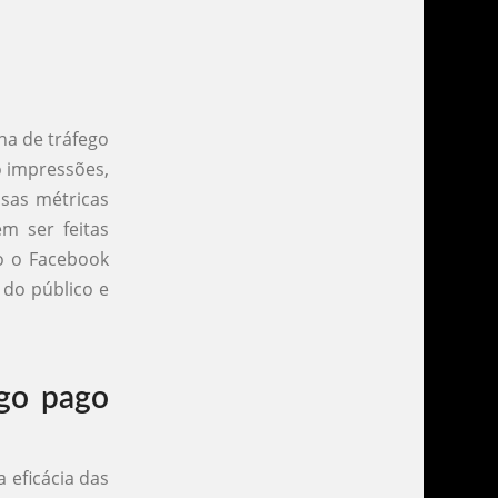
ha de tráfego
 impressões,
ssas métricas
m ser feitas
o o Facebook
do público e
ego pago
 eficácia das