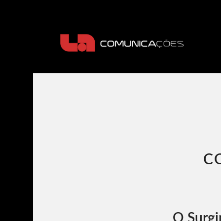
C
O Surgi