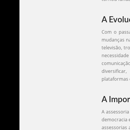
A Evolu
Com o passa
mudanças na 
televisão, t
necessidade
comunicação
diversifica
plataformas
A Impor
A assessori
democracia e
assessorias 