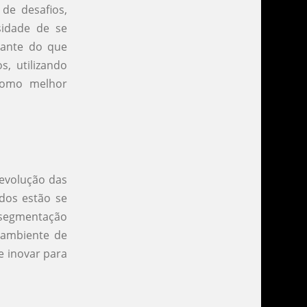
de desafios,
sidade de se
tante do que
s, utilizando
como melhor
 evolução das
ados estão se
 segmentação
 ambiente de
e inovar para