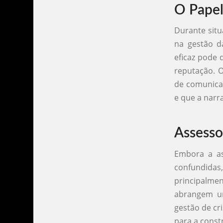
O Papel
Durante situ
na gestão d
eficaz pode
reputação. O
de comunicaç
e que a narra
Assesso
Embora a as
confundidas
principalm
abrangem um
gestão de cr
para a cons