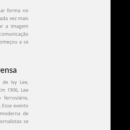
har forma no
cada vez mais
iar a imagem
 comunicação
 começou a se
rensa
 de Ivy Lee,
Em 1906, Lee
erroviário,
. Esse evento
a moderna de
ornalistas se