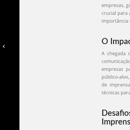
empresas, go
crucial para
importância 
O Impac
Como se livrar do vicio em redes
sociais​
A chegada d
comunicação 
empresas p
público-alvo
de imprensa
técnicas par
Desafi
Impren