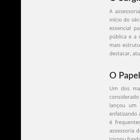
A assessori
início do sé
essencial p
pública e a
mais estrutu
destacar, at
O Papel
Um dos marc
considerado
lançou um 
enfatizando 
é frequente
assessoria d
tornou fund