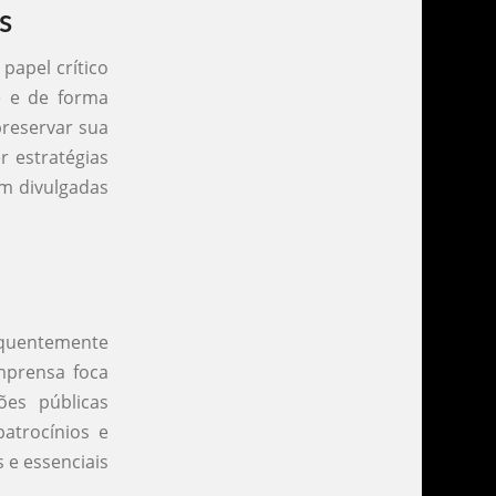
s
papel crítico
e e de forma
reservar sua
r estratégias
am divulgadas
equentemente
mprensa foca
es públicas
atrocínios e
 e essenciais