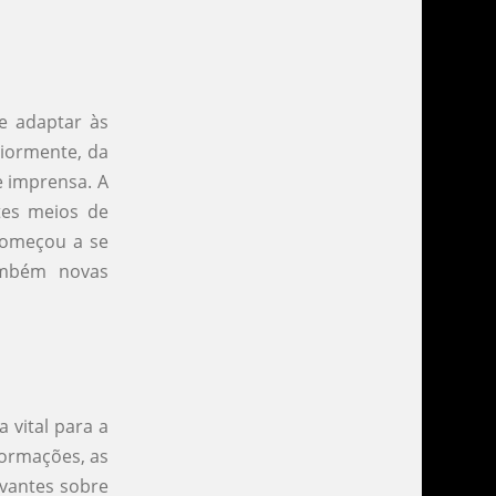
e adaptar às
riormente, da
e imprensa. A
tes meios de
começou a se
também novas
vital para a
formações, as
evantes sobre