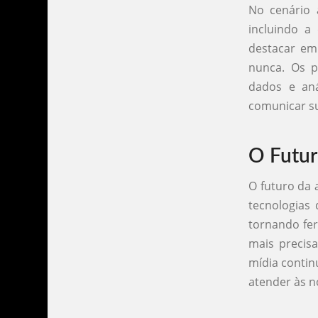
No cenário 
incluindo a
destacar em
nunca. Os pr
dados e an
comunicar s
O Futur
O futuro da 
tecnologias 
tornando fe
mais precis
mídia contin
atender às 