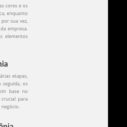
as cores e os
rca, enquanto
 por sua vez,
 da empresa.
s elementos
nia
árias etapas,
 seguida, os
com base no
 crucial para
 negócio.
ânia