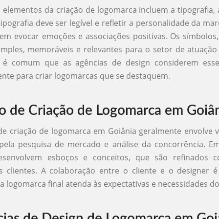
s elementos da criação de logomarca incluem a tipografia, 
tipografia deve ser legível e refletir a personalidade da ma
em evocar emoções e associações positivas. Os símbolos,
imples, memoráveis e relevantes para o setor de atuação
, é comum que as agências de design considerem esse
nte para criar logomarcas que se destaquem.
o de Criação de Logomarca em Goiâ
e criação de logomarca em Goiânia geralmente envolve v
ela pesquisa de mercado e análise da concorrência. Em
desenvolvem esboços e conceitos, que são refinados 
 clientes. A colaboração entre o cliente e o designer é
 a logomarca final atenda às expectativas e necessidades do
ias de Design de Logomarca em Goi