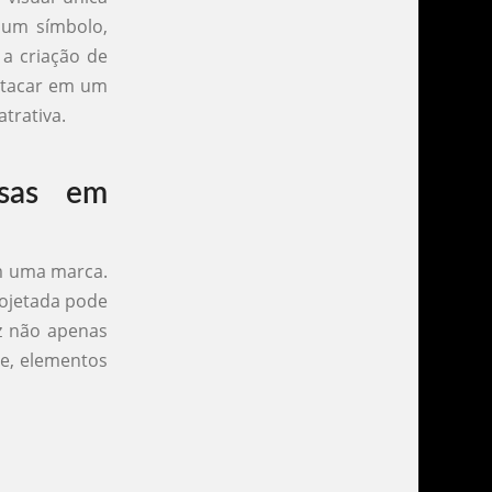
 um símbolo,
 a criação de
stacar em um
trativa.
esas em
om uma marca.
rojetada pode
az não apenas
de, elementos