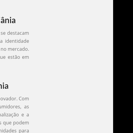
ânia
 se destacam
ma identidade
s no mercado.
 que estão em
nia
inovador. Com
umidores, as
alização e a
cias que podem
nidades para