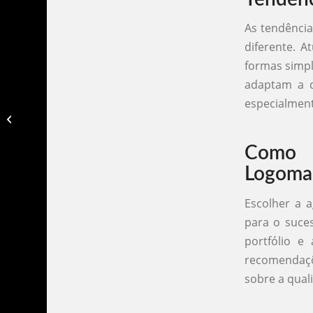
As tendência
diferente. A
formas simpl
adaptam a d
especialment
Criação de logomarca em fortaleza​
Como 
Logomar
Escolher a 
para o suces
portfólio e
recomendaçõe
sobre a qual