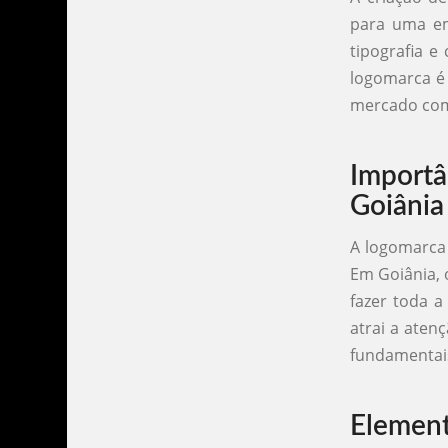
para uma em
tipografia e
logomarca é
mercado comp
Import
Goiânia
A logomarca 
Em Goiânia, 
fazer toda a
atrai a aten
fundamentais
Element