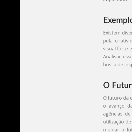
Exemplo
Existem div
pela criativ
visual forte
Analisar ess
busca de ins
O Futur
O futuro da 
o avanço da
agências de
utilização de
moldar o fu