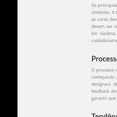
Os principai
símbolos. A 
as cores dev
devem ser s
Em Goiânia
cuidadosame
Process
O processo d
começando p
designers 
feedback dos
garantir que
Tendênc