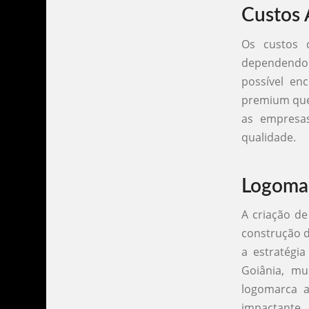
Custos 
Os custos 
dependendo 
possível en
premium que
as empresa
qualidade.
Logomar
A criação de
construção 
a estratégia
Goiânia, mu
logomarca 
impactante.