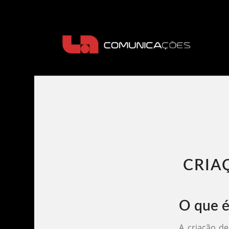
CRIA
O que é
A criação d