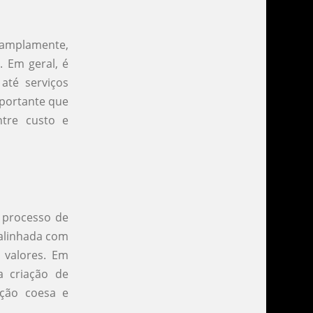
amplamente,
 Em geral, é
até serviços
portante que
tre custo e
o processo de
alinhada com
e valores. Em
a criação de
ção coesa e