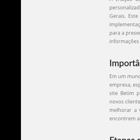
personalizad
Gerais. Este
implementaç
para a prese
informações 
Importâ
Em um mundo 
empresa, esp
site Betim 
novos client
melhorar a v
encontrem a 