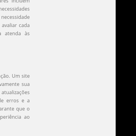
res incluem
 necessidades
a necessidade
 avaliar cada
a atenda às
ação. Um site
ivamente sua
atualizações
de erros e a
arante que o
periência ao