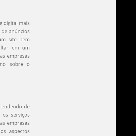
 digital mais
s de anúncios
 um site bem
sultar em um
e as empresas
rno sobre o
ependendo de
 os serviços
e as empresas
os aspectos