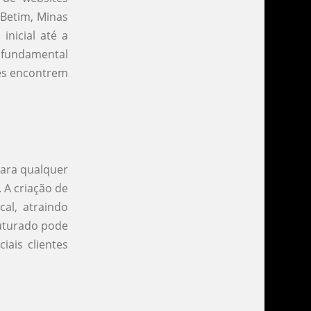
 Betim, Minas
inicial até a
 fundamental
tes encontrem
para qualquer
 A criação de
al, atraindo
ruturado pode
iais clientes