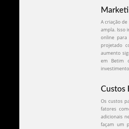
Marketi
A criação de
ampla. Isso 
online para
projetado c
aumento sign
em Betim c
investimento 
Custos 
Os custos p
fatores com
adicionais n
façam um p