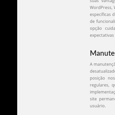
suas vanta
WordPress, W
específicas 
de funcional
opção cuid
expectativas 
Manuten
A manutenção
desatualiza
posição nos
regulares, 
implementaç
site perman
usuário.