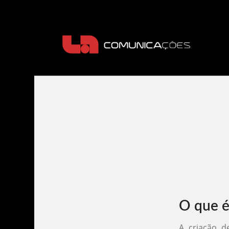
O que é
A criação d