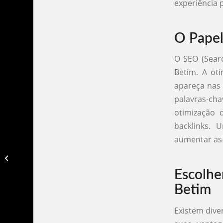
experiência 
O Papel
O SEO (Searc
Betim. A ot
apareça nas 
palavras-cha
otimização 
backlinks. 
aumentar as 
Criação de site belo horizonte​
Escolhe
Betim
Existem dive