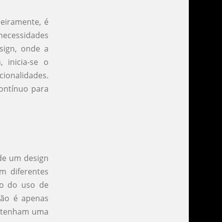
meiramente, é
 necessidades
esign, onde a
 inicia-se o
cionalidades.
ontínuo para
de um design
em diferentes
to do uso de
não é apenas
s tenham uma