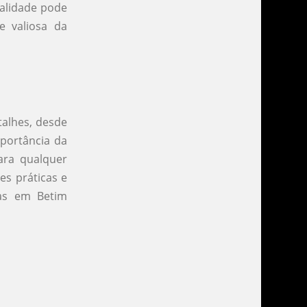
ualidade pode
e valiosa da
talhes, desde
mportância da
ara qualquer
es práticas e
sas em Betim