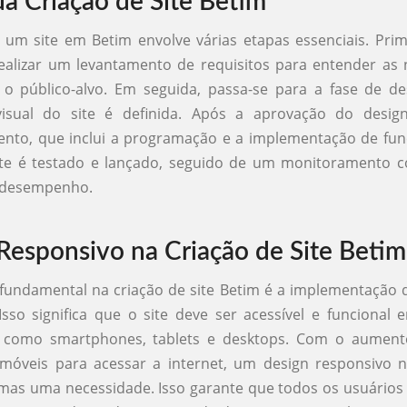
da Criação de Site Betim
 um site em Betim envolve várias etapas essenciais. Pri
ealizar um levantamento de requisitos para entender as
 o público-alvo. Em seguida, passa-se para a fase de d
visual do site é definida. Após a aprovação do design,
nto, que inclui a programação e a implementação de fun
site é testado e lançado, seguido de um monitoramento c
u desempenho.
Responsivo na Criação de Site Betim
fundamental na criação de site Betim é a implementação 
Isso significa que o site deve ser acessível e funcional 
s, como smartphones, tablets e desktops. Com o aumen
s móveis para acessar a internet, um design responsivo 
mas uma necessidade. Isso garante que todos os usuário