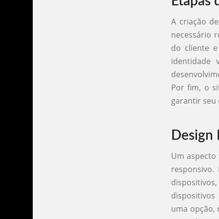
Etapas 
A criação de
necessário r
do cliente e
identidade 
desenvolvime
Por fim, o 
garantir se
Design 
Um aspecto 
responsivo. 
dispositivo
dispositivo
uma opção, 