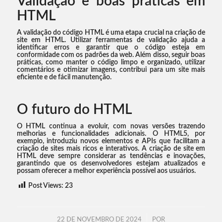
Validação e boas práticas em
HTML
A validação do código HTML é uma etapa crucial na criação de
site em HTML. Utilizar ferramentas de validação ajuda a
identificar erros e garantir que o código esteja em
conformidade com os padrões da web. Além disso, seguir boas
práticas, como manter o código limpo e organizado, utilizar
comentários e otimizar imagens, contribui para um site mais
eficiente e de fácil manutenção.
O futuro do HTML
O HTML continua a evoluir, com novas versões trazendo
melhorias e funcionalidades adicionais. O HTML5, por
exemplo, introduziu novos elementos e APIs que facilitam a
criação de sites mais ricos e interativos. A criação de site em
HTML deve sempre considerar as tendências e inovações,
garantindo que os desenvolvedores estejam atualizados e
possam oferecer a melhor experiência possível aos usuários.
Post Views:
23
/
22 DE NOVEMBRO DE 2024
POR