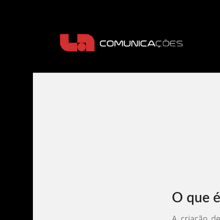
O que é
A criação d