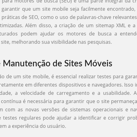
 para motores de busca (SEO) é uma parte integral da cr
 garantir que um site mobile seja facilmente encontrado,
práticas de SEO, como o uso de palavras-chave relevantes
timizadas. Além disso, a criação de um sitemap XML e a 
uturados podem ajudar os motores de busca a entend
site, melhorando sua visibilidade nas pesquisas.
e Manutenção de Sites Móveis
ão de um site mobile, é essencial realizar testes para gara
retamente em diferentes dispositivos e navegadores. Isso inc
idade, a velocidade de carregamento e a usabilidade. A
ontínua é necessária para garantir que o site permaneça
m com as novas versões de sistemas operacionais e na
e testes regulares pode ajudar a identificar e corrigir pr
tem a experiência do usuário.