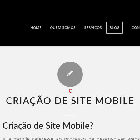
HOME
QUEM SOMOS
SERVIÇOS
BLOG
CON
C
CRIAÇÃO DE SITE MOBILE​
 Criação de Site Mobile?
e site mobile refere-se ao processo de desenvolver webs