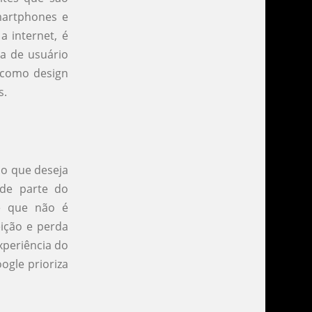
martphones e
a internet, é
ia de usuário
s como design
s.
io que deseja
de parte do
te que não é
eição e perda
xperiência do
ogle prioriza