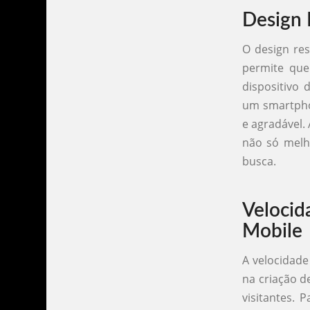
Design 
O design re
permite que
dispositivo 
um smartphon
e agradável.
não só melh
busca.
Veloci
Mobile
A velocidade
na criação d
visitantes. 