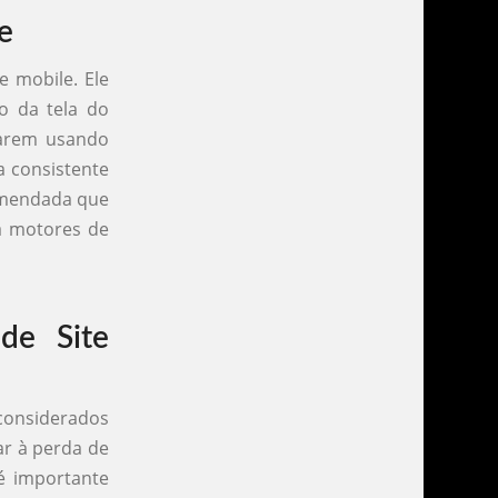
e
 mobile. Ele
o da tela do
starem usando
a consistente
comendada que
a motores de
de Site
 considerados
ar à perda de
 é importante