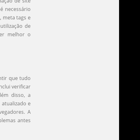
iação de site
 é necessário
, meta tags e
utilização de
er melhor o
ntir que tudo
lui verificar
lém disso, a
 atualizado e
vegadores. A
oblemas antes