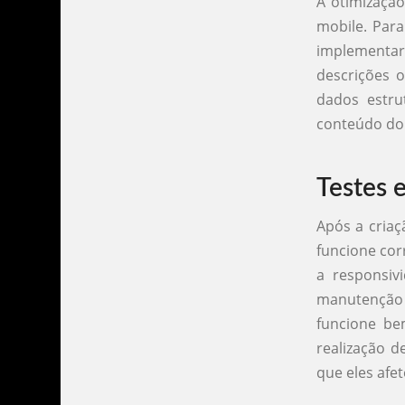
A otimização
mobile. Para
implementar 
descrições o
dados estr
conteúdo do 
Testes 
Após a criaç
funcione cor
a responsiv
manutenção c
funcione be
realização d
que eles afe