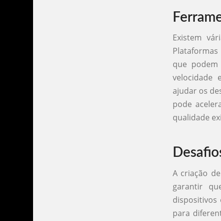
Ferrame
Existem vár
Plataformas
que podem s
velocidade 
ajudar os de
pode acelera
qualidade ex
Desafio
A criação de
garantir q
dispositivos
para difere