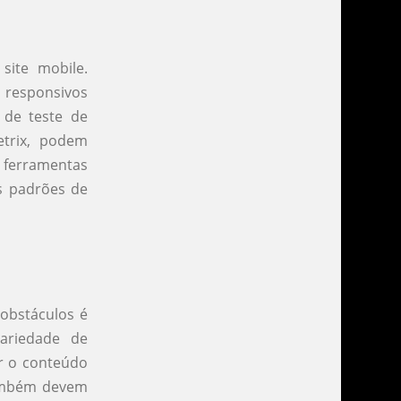
site mobile.
 responsivos
 de teste de
etrix, podem
s ferramentas
os padrões de
 obstáculos é
ariedade de
ar o conteúdo
também devem