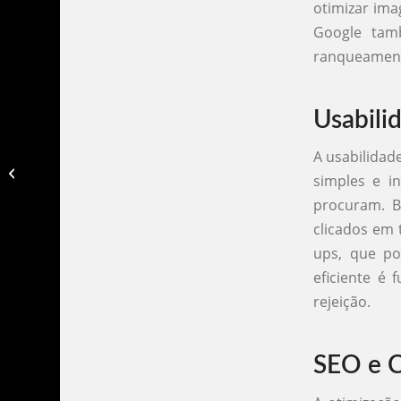
otimizar ima
Google tam
ranqueamento
Usabili
A usabilidad
Criação de site mg​
simples e i
procuram. B
clicados em 
ups, que po
eficiente é 
rejeição.
SEO e C