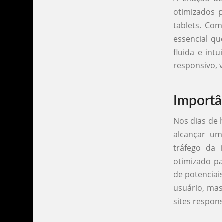
otimizados 
tablets. Com
essencial qu
fluida e int
responsivo, 
Importâ
Nos dias de 
alcançar u
tráfego da 
otimizado pa
de potenciai
usuário, mas
sites respon