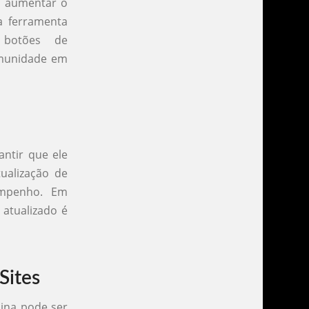
ra aumentar o
ma ferramenta
 botões de
omunidade em
antir que ele
tualização de
empenho. Em
 atualizado é
Sites
lina pode ser