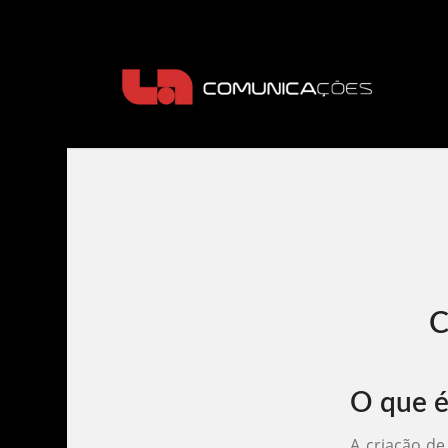
C
O que é
A criação de