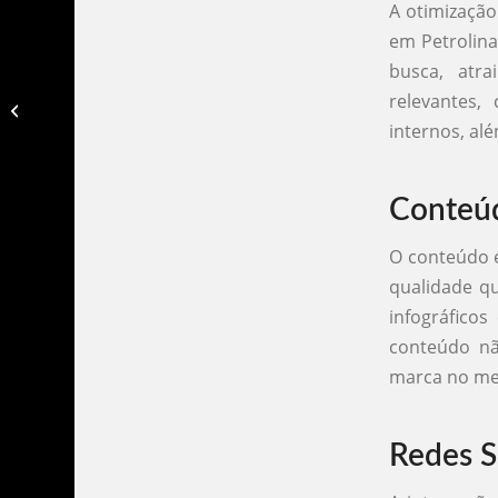
A otimização
em Petrolina
busca, atra
relevantes,
Criação de sites personalizados​
internos, al
Conteúd
O conteúdo é
qualidade qu
infográfico
conteúdo n
marca no me
Redes S