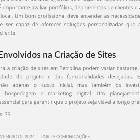
É importante avaliar portfólios, depoimentos de clientes e 
ocal. Um bom profissional deve entender as necessidade
e ser capaz de oferecer soluções personalizadas que
cliente.
Envolvidos na Criação de Sites
ra a criação de sites em Petrolina podem variar bastant
idade do projeto e das funcionalidades desejadas. É
 não apenas o custo inicial, mas também os inves
, hospedagem e marketing digital. Um planejamento
sencial para garantir que o projeto seja viável a longo pra
s:
75
/
OVEMBRO DE 2024
POR
LA COMUNICAÇÕES