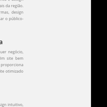
is da região.
rmas, design
ar o público-
a
uer negócio,
 Um site bem
 proporciona
ite otimizado
gn intuitivo,