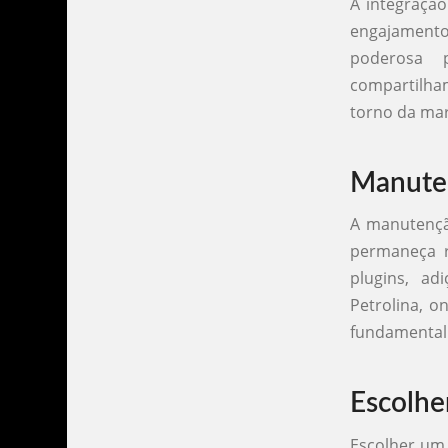
A integração
engajamento 
poderosa 
compartilha
torno da mar
Manuten
A manutenção
permaneça re
plugins, a
Petrolina, o
fundamental 
Escolhe
Escolher um 