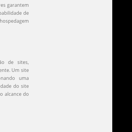
ores garantem
babilidade de
 hospedagem
o de sites,
ente. Um site
ionando uma
idade do site
o alcance do