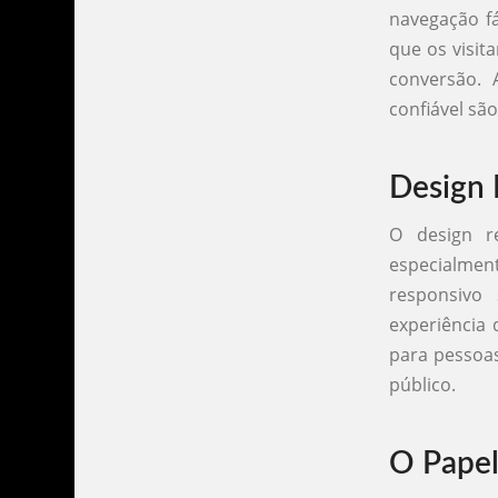
navegação fá
que os visit
conversão.
confiável sã
Design 
O design r
especialment
responsivo
experiência 
para pessoa
público.
O Papel