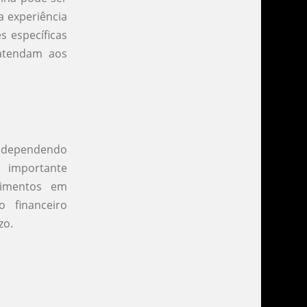
a experiência
s específicas
 atendam aos
e, dependendo
 importante
timentos em
 financeiro
zo.