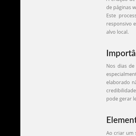
de páginas w
Este proces
responsivo e
alvo local.
Importâ
Nos dias de
especialmen
elaborado n
credibilidad
pode gerar l
Element
Ao criar um 