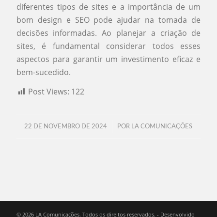
diferentes tipos de sites e a importância de um
bom design e SEO pode ajudar na tomada de
decisões informadas. Ao planejar a criação de
sites, é fundamental considerar todos esses
aspectos para garantir um investimento eficaz e
bem-sucedido.
Post Views:
122
/
22 DE NOVEMBRO DE 2024
POR
LA COMUNICAÇÕES
© 2026 LA Comunicações. Todos os direitos reservados. - Desenvolvido