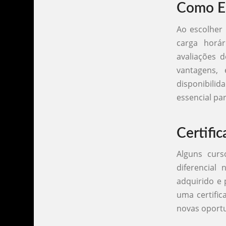
Como Es
Ao escolher 
carga horár
avaliações d
vantagens,
disponibilid
essencial pa
Certifi
Alguns cur
diferencial
adquirido e
uma certific
novas oportu