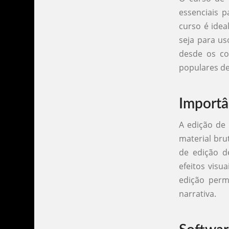
essenciais p
curso é idea
seja para us
desde os con
populares de
Importâ
A edição de 
material bru
de edição d
efeitos visu
edição perm
narrativa.