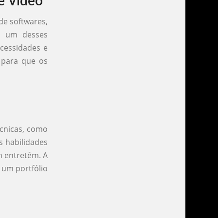
e Vídeo
de softwares,
a um desses
ecessidades e
 para que os
écnicas, como
s habilidades
m entretêm. A
 um portfólio