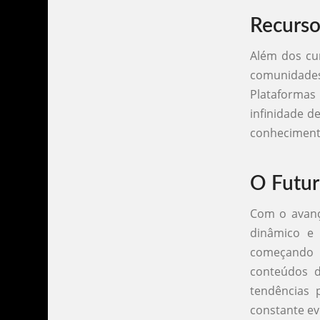
Recurso
Além dos cur
comunidade
Plataforma
infinidade d
conhecimento
O Futur
Com o avanç
dinâmico e 
começando a
conteúdos d
tendências
constante ev