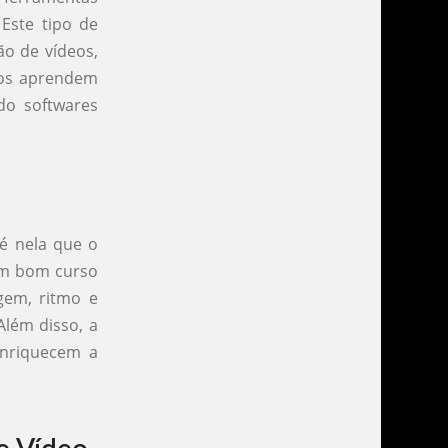
 Este tipo de
ão de vídeos,
unos aprendem
ndo softwares
 é nela que o
 Um bom curso
gem, ritmo e
Além disso, a
enriquecem a