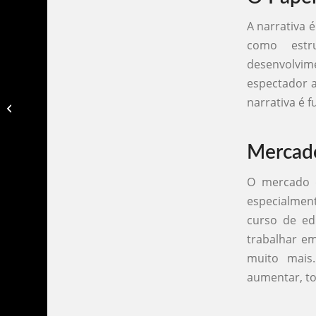
A narrativa 
como estru
desenvolvime
espectador a
narrativa é 
Curso edição de video df​
Mercado
O mercado d
especialmen
curso de ed
trabalhar em
muito mais
aumentar, to