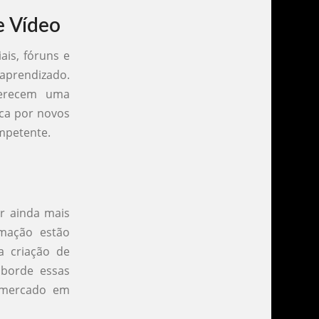
e Vídeo
ais, fóruns e
prendizado.
ferecem uma
sca por novos
mpetente.
r ainda mais
omação estão
a criação de
aborde essas
 mercado em