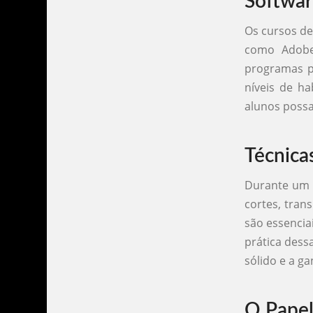
Softwar
Os cursos de
como Adobe
programas po
níveis de h
alunos possam
Técnica
Durante um c
cortes, tran
são essencia
prática dess
sólido e a g
O Papel