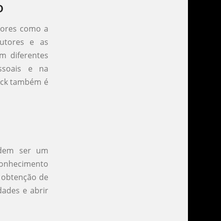
o
atores como a
rutores e as
em diferentes
ssoais e na
back também é
odem ser um
conhecimento
 obtenção de
dades e abrir