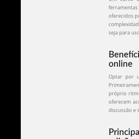
ferramentas 
oferecidos p
complexidade
seja para uso
Benefíc
online
Optar por u
Primeirament
próprio ritm
oferecem ac
discussão e 
Princi