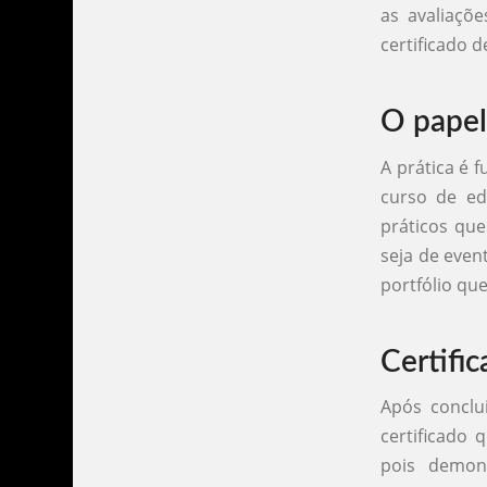
as avaliaçõe
certificado 
O papel
A prática é 
curso de edi
práticos que
seja de even
portfólio qu
Certifi
Após conclu
certificado 
pois demon