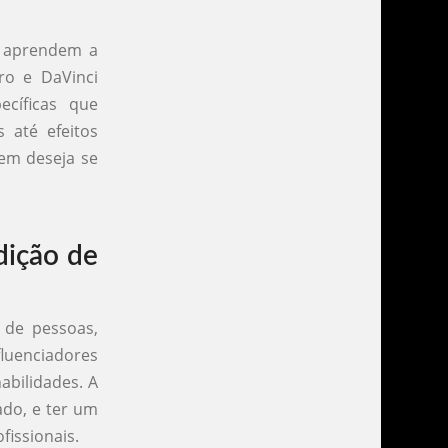
e aprendem a
ro e DaVinci
ecíficas que
 até efeitos
uem deseja se
dição de
 de pessoas,
fluenciadores
abilidades. A
ado, e ter um
fissionais.