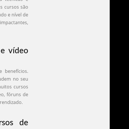
es cursos são
do e nível de
 impactantes,
de vídeo
 benefícios.
studem no seu
muitos cursos
o, fóruns de
prendizado.
rsos de