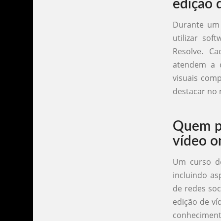
edição 
Durante um 
utilizar so
Resolve. Ca
atendem a d
visuais comp
destacar no 
Quem po
vídeo o
Um curso de
incluindo as
de redes soc
edição de ví
conhecimento