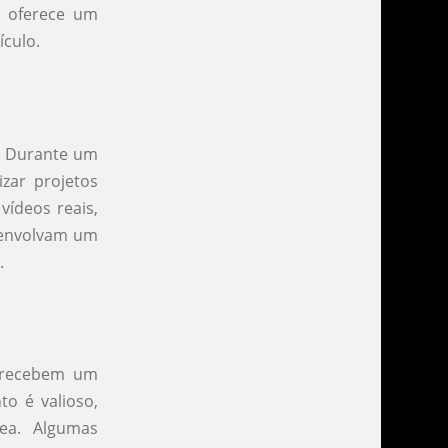
so oferece um
ículo.
e. Durante um
izar projetos
vídeos reais,
esenvolvam um
.
s recebem um
to é valioso,
ea. Algumas