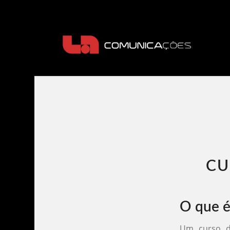
CU
O que é
Um curso d