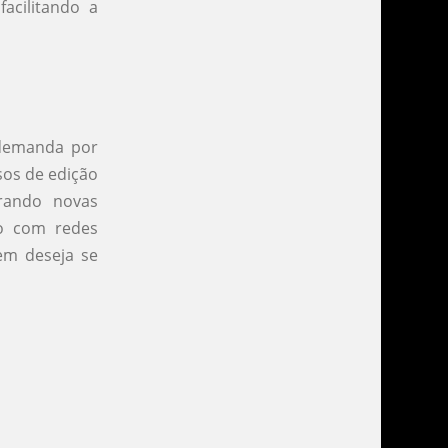
acilitando a
 demanda por
sos de edição
rando novas
ão com redes
uem deseja se