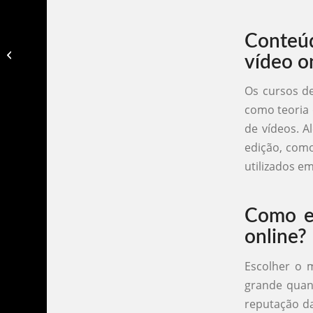
Conteú
Curso edição de video no celular​
vídeo o
Os cursos d
como teoria 
de vídeos. A
edição, com
utilizados 
Como es
online?
Escolher o 
grande quant
reputação da