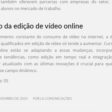
 também oferecem parcerias com empresas do setor, f
 alunos no mercado de trabalho.
o da edição de vídeo online
imento constante do consumo de vídeo na internet, a
s qualificados em edição de vídeo só tende a aumentar. Cur
nline estão se adaptando a essas mudanças, incorpo
 e tendências, como edição em tempo real e integraç
ar atualizado com as últimas inovações é crucial para q
sse campo dinâmico.
s:
55
/
OVEMBRO DE 2024
POR
LA COMUNICAÇÕES