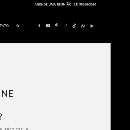
AGENDE UMA REUNIÃO (21) 98266-2020
TATO
NE​
?
 técnicas e