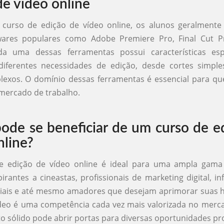
de vídeo online
curso de edição de vídeo online, os alunos geralment
ftwares populares como Adobe Premiere Pro, Final Cut P
da uma dessas ferramentas possui características esp
iferentes necessidades de edição, desde cortes simples
lexos. O domínio dessas ferramentas é essencial para q
mercado de trabalho.
de se beneficiar de um curso de e
nline?
 edição de vídeo online é ideal para uma ampla gama
pirantes a cineastas, profissionais de marketing digital, in
iais e até mesmo amadores que desejam aprimorar suas h
deo é uma competência cada vez mais valorizada no merc
 sólido pode abrir portas para diversas oportunidades pro