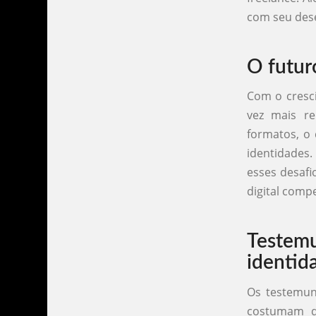
com seu des
O futur
Com o cresci
vez mais re
formatos, o
identidades.
esses desafi
digital comp
Testem
identid
Os testemun
costumam de