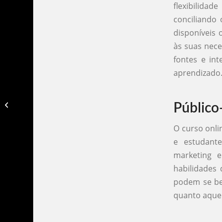
flexibilida
conciliando 
disponíveis 
às suas nece
fontes e in
aprendizado
Curso online de edição de video​
Público
O curso onli
e estudante
marketing 
habilidades
podem se ben
quanto aque