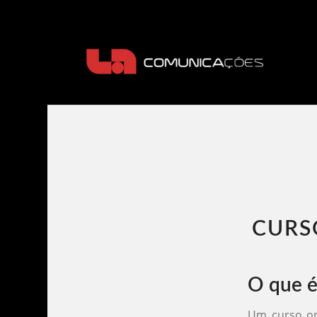
CURS
O que é
Um curso on