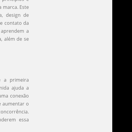
a marca. Este
a, design de
de contato da
os aprendem a
a, além de se
é a primeira
nida ajuda a
 uma conexão
de aumentar o
concorrência.
enderem essa