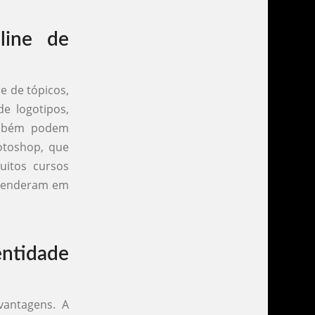
line de
e de tópicos,
de logotipos,
também podem
otoshop, que
uitos cursos
prenderam em
entidade
vantagens. A