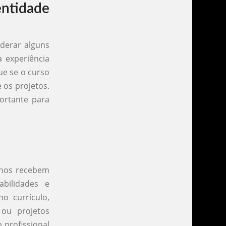
entidade
iderar alguns
a experiência
que se o curso
 os projetos.
portante para
lunos recebem
bilidades e
o currículo,
ou projetos
 profissional