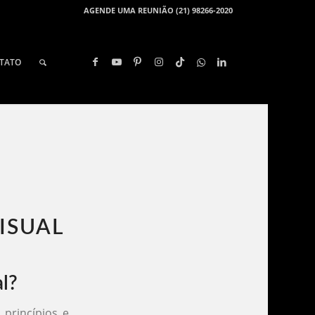
AGENDE UMA REUNIÃO (21) 98266-2020
TATO
SUAL​
l?
princípios e