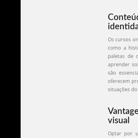
Conteú
identid
Os cursos on
como a histó
paletas de 
aprender so
são essenci
oferecem pr
situações do
Vantage
visual
Optar por u