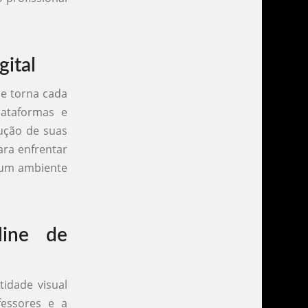
gital
se torna cada
lataformas e
ução de suas
ara enfrentar
m um ambiente
line de
idade visual
fessores e a