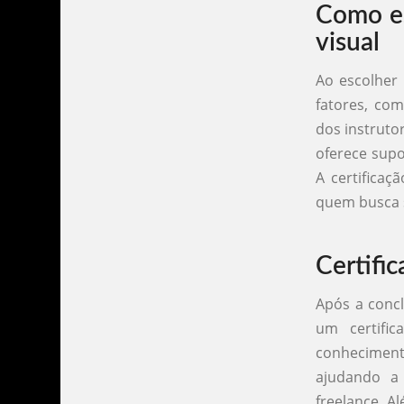
Como es
visual
Ao escolher 
fatores, com
dos instrutor
oferece supo
A certificaç
quem busca 
Certifi
Após a concl
um certifi
conheciment
ajudando a
freelance. A