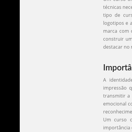
técnicas nec
tipo de cur
logotipos e 
marca com o 
construir um
destacar no
Importâ
A identidad
impressão q
transmitir 
emocional co
reconhecimen
Um curso on
importância 