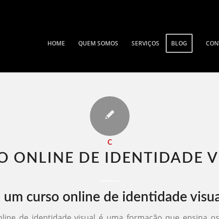
HOME
QUEM SOMOS
SERVIÇOS
BLOG
CON
C
O ONLINE DE IDENTIDADE VI
 um curso online de identidade visua
line de identidade visual é uma formação que ensina os 