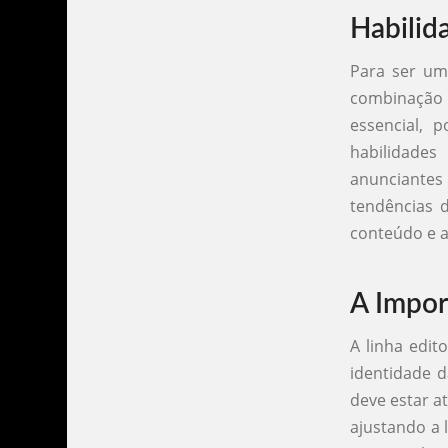
Habilid
Para ser um
combinação d
essencial, 
habilidades
anunciantes
tendências 
conteúdo e a
A Import
A linha edit
identidade d
deve estar a
ajustando a 