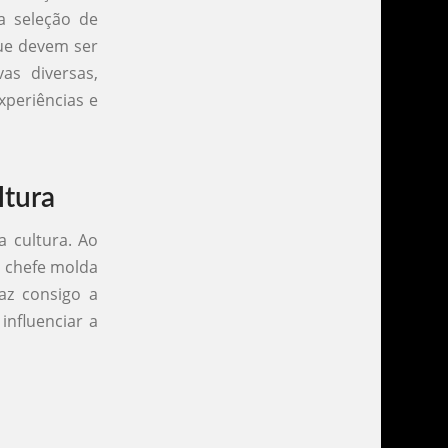
a seleção de
que devem ser
vas diversas,
xperiências e
ltura
a cultura. Ao
a chefe molda
az consigo a
influenciar a