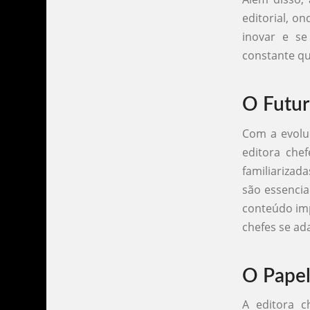
editorial, o
inovar e se
constante que
O Futur
Com a evoluç
editora che
familiarizada
são essencia
conteúdo imp
chefes se ad
O Papel
A editora 