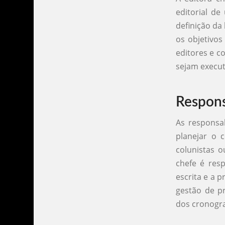
editorial de
definição da
os objetivos
editores e c
sejam execut
Respons
As responsab
planejar o 
colunistas o
chefe é resp
escrita e a 
gestão de p
dos cronogr