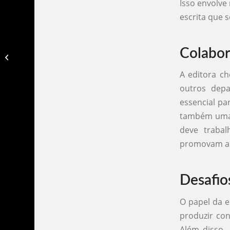
Isso envolve
escrita que s
Colabo
Editor de revistas independente​
A editora ch
outros depa
essencial pa
também uma a
deve trabal
promovam a r
Desafio
O papel da e
produzir con
Além disso,