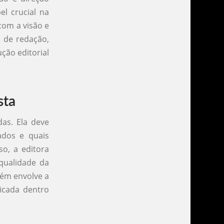
el crucial na
com a visão e
e de redação,
ção editorial
sta
das. Ela deve
ados e quais
so, a editora
 qualidade da
bém envolve a
icada dentro