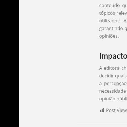
conteúdo qu
tópicos rele
utilizados. 
garantindo q
opiniões.
Impacto
A editora ch
decidir quai
a percepção
necessidade 
opinião públi
Post View