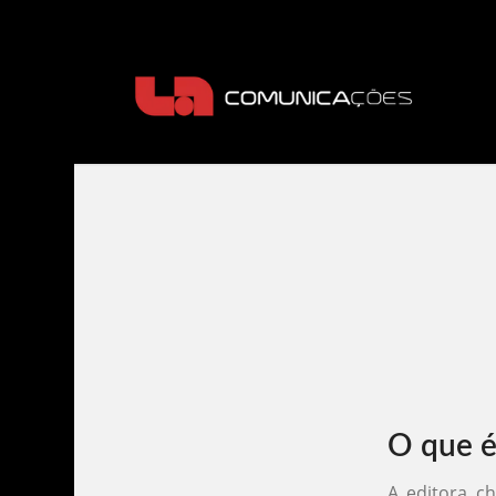
O que é
A editora ch