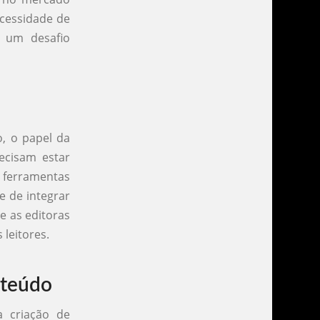
ecessidade de
é um desafio
o, o papel da
ecisam estar
as ferramentas
e de integrar
e as editoras
 leitores.
nteúdo
 criação de