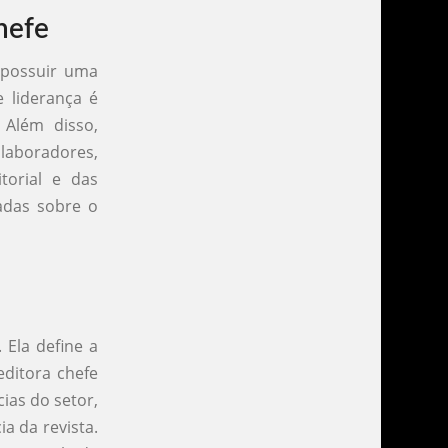
hefe
 possuir uma
e liderança é
 Além disso,
laboradores,
torial e das
adas sobre o
 Ela define a
editora chefe
ias do setor,
a da revista.