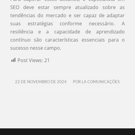
SEO deve estar sempre atualizado sobre as
tendências do mercado e ser capaz de adaptar
suas estratégias conforme necessário. A
resiliência e a capacidade de aprendizado
contínuo são características essenciais para o
sucesso nesse campo.
Post Views:
21
/
22 DE NOVEMBRO DE 2024
POR
LA COMUNICAÇÕES