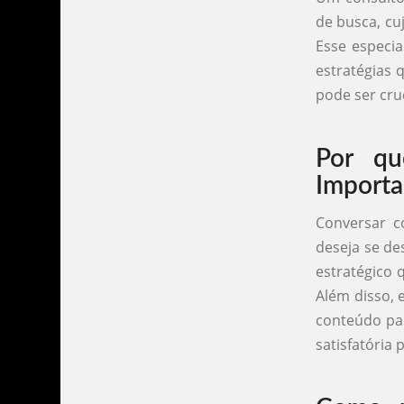
de busca, cu
Esse especia
estratégias 
pode ser cru
Por q
Importa
Conversar c
deseja se de
estratégico 
Além disso, 
conteúdo pa
satisfatória 