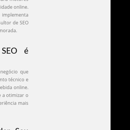
idade online.
 e implementa
sultor de SEO
imorada.
 SEO é
 negócio que
nto técnico e
ebida online.
 a otimizar o
riência mais