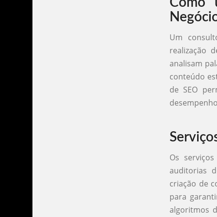
Como u
Negóci
Um consult
realização 
analisam pal
conteúdo est
de SEO perm
desempenho 
Serviço
Os serviço
auditorias 
criação de c
para garanti
algoritmos 