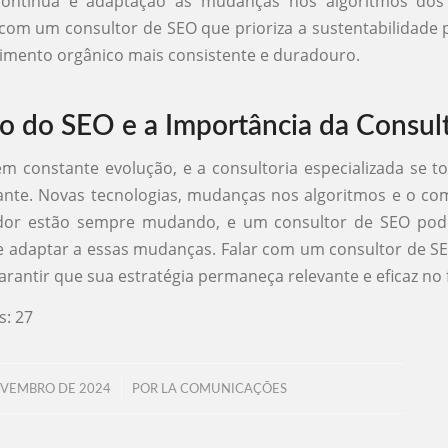
contínua e adaptação às mudanças nos algoritmos do
 com um consultor de SEO que prioriza a sustentabilidade 
imento orgânico mais consistente e duradouro.
o do SEO e a Importância da Consult
m constante evolução, e a consultoria especializada se t
ante. Novas tecnologias, mudanças nos algoritmos e o c
or estão sempre mudando, e um consultor de SEO pod
 adaptar a essas mudanças. Falar com um consultor de S
arantir que sua estratégia permaneça relevante e eficaz no 
s:
27
/
OVEMBRO DE 2024
POR
LA COMUNICAÇÕES