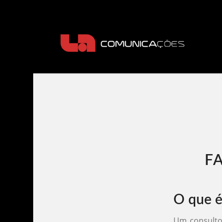
F
O que é
Um consulto