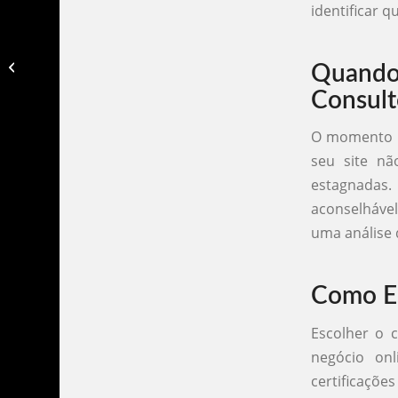
identificar 
Faço edição de vídeos​
Quando
Consult
O momento c
seu site n
estagnadas
aconselhável
uma análise 
Como Es
Escolher o 
negócio onl
certificaçõe