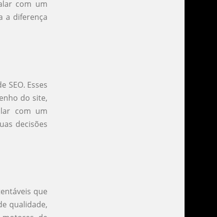
Falar com um
 a diferença
de SEO. Esses
enho do site,
Falar com um
suas decisões
entáveis que
de qualidade,