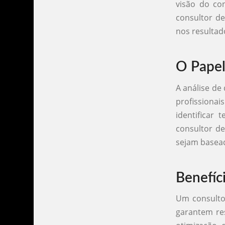
visão do co
consultor d
nos resultad
O Papel
A análise de
profissionai
identificar
consultor de
sejam basea
Benefíc
Um consulto
garantem res