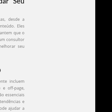
dar Seu
as, desde a
nteúdo. Eles
arantem que o
 um consultor
melhorar seu
O
nte incluem
 e off-page,
ão essenciais
 tendências e
ode ajudar a