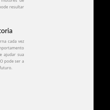
s motores de
pode resultar
oria
orna cada vez
omportamento
e ajudar sua
EO pode ser a
futuro.