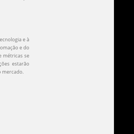
ecnologia e à
tomação e do
de métricas se
ções estarão
o mercado.