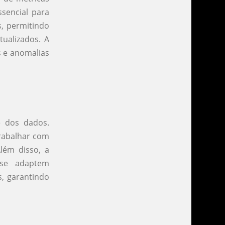
sencial para
s, permitindo
ualizados. A
s e anomalias
e dos dados.
trabalhar com
lém disso, a
 se adaptem
, garantindo