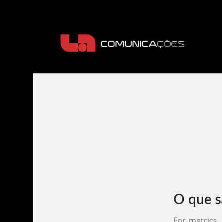
O que s
For metrics,