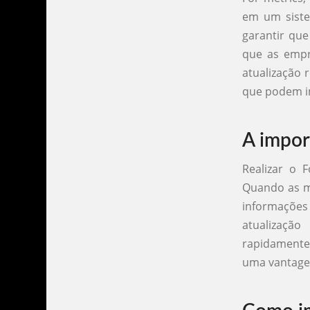
em um siste
garantir que
que as empr
atualização 
que podem i
A impor
Realizar o 
Quando as mé
informações
atualizaçã
rapidamente
uma vantage