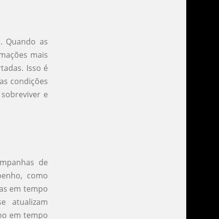
a. Quando as
ormações mais
tadas. Isso é
as condições
sobreviver e
campanhas de
mpenho, como
gias em tempo
e atualizam
nho em tempo