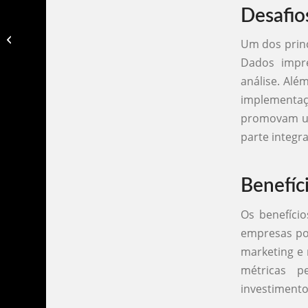
Desafios
Fontes de tráfego pago​
Um dos princ
Dados impr
análise. Alé
implementaç
promovam uma
parte integr
Benefíci
Os benefíci
empresas po
marketing e 
métricas p
investimento