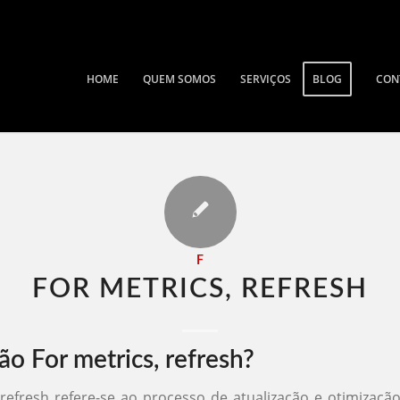
HOME
QUEM SOMOS
SERVIÇOS
BLOG
CON
F
FOR METRICS, REFRESH
ão For metrics, refresh?
 refresh refere-se ao processo de atualização e otimizaçã