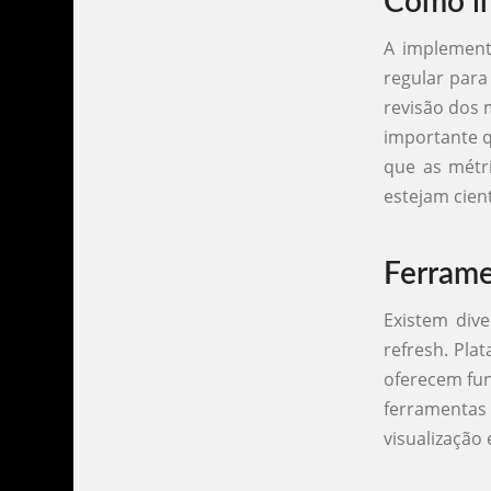
Como im
A implement
regular para
revisão dos 
importante q
que as métri
estejam cien
Ferrame
Existem dive
refresh. Pla
oferecem fun
ferramentas
visualização