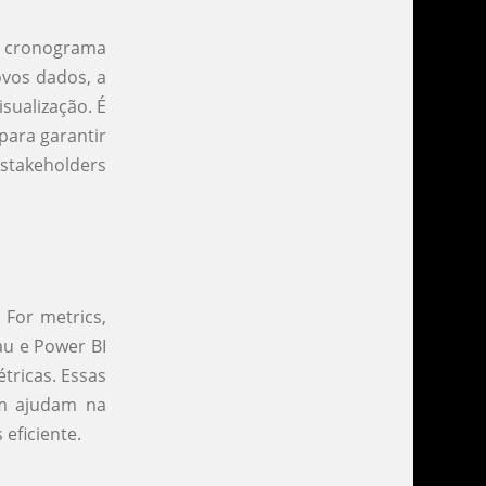
m cronograma
ovos dados, a
sualização. É
para garantir
 stakeholders
 For metrics,
au e Power BI
tricas. Essas
ém ajudam na
eficiente.