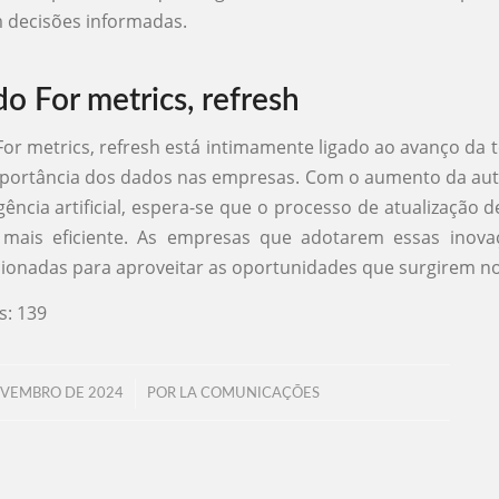
 decisões informadas.
o For metrics, refresh
For metrics, refresh está intimamente ligado ao avanço da t
mportância dos dados nas empresas. Com o aumento da au
gência artificial, espera-se que o processo de atualização 
 mais eficiente. As empresas que adotarem essas inova
ionadas para aproveitar as oportunidades que surgirem n
s:
139
/
OVEMBRO DE 2024
POR
LA COMUNICAÇÕES