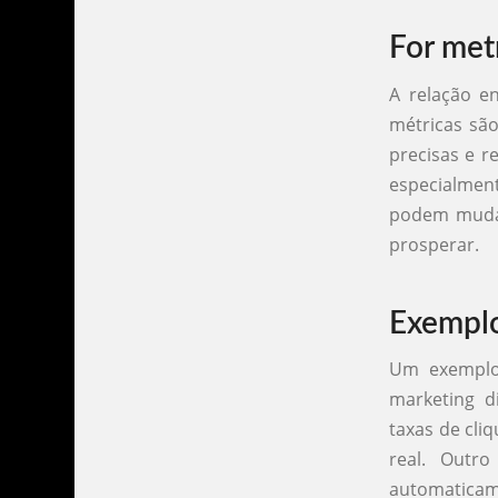
For met
A relação e
métricas são
precisas e r
especialmen
podem mudar
prosperar.
Exemplo
Um exemplo 
marketing d
taxas de cli
real. Outr
automaticam