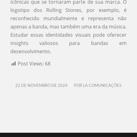
icônicas que se tornaram parte de sua marca. O
logotipo dos Rolling Stones, por exemplo, é
reconhecido mundialmente e representa não
apenas a banda, mas também uma era da música.
Estudar essas identidades visuais pode oferecer
insights valiosos para bandas em
desenvolvimento.
Post Views:
68
/
22 DE NOVEMBRO DE 2024
POR
LA COMUNICAÇÕES