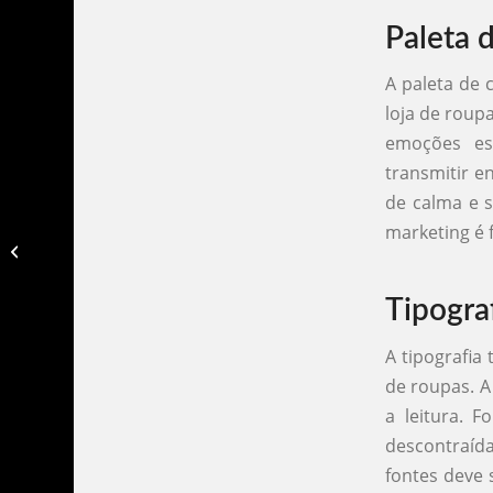
Paleta 
A paleta de 
loja de roup
emoções es
transmitir e
de calma e s
marketing é 
Identidade visual logo papelaria
personalizada​
Tipogra
A tipografia
de roupas. A
a leitura. F
descontraída
fontes deve 