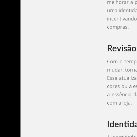
melhorar a p
uma identida
incentivand
compras.
Revisão
Com o tempo
mudar, torna
Essa atualiz
cores ou a 
a essência 
com a loja.
Identid