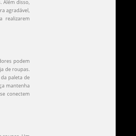
. Além disso,
ra agradável,
a realizarem
idores podem
ja de roupas.
 da paleta de
nça mantenha
 se conectem