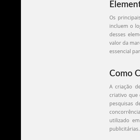
Element
Os principa
incluem o lo
desses elem
valor da mar
essencial pa
Como Cr
A criação d
criativo que
pesquisas de
concorrência
utilizado e
publicitárias.