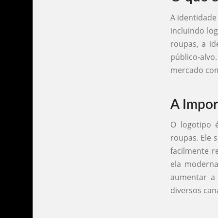
A identidade
incluindo lo
roupas, a id
público-alvo
mercado comp
A Impor
O logotipo 
roupas. Ele 
facilmente r
ela moderna
aumentar a 
diversos can