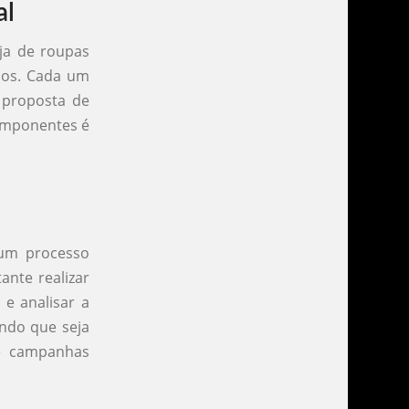
al
ja de roupas
icos. Cada um
 proposta de
componentes é
 um processo
ante realizar
 e analisar a
indo que seja
té campanhas