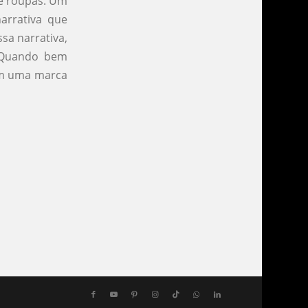
de roupas. Um
arrativa que
sa narrativa,
 Quando bem
 em uma marca