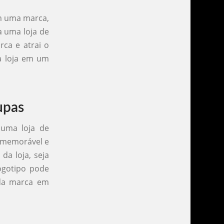
am uma marca,
a uma loja de
rca e atrai o
 a loja em um
upas
 uma loja de
r memorável e
da loja, seja
ogotipo pode
 da marca em