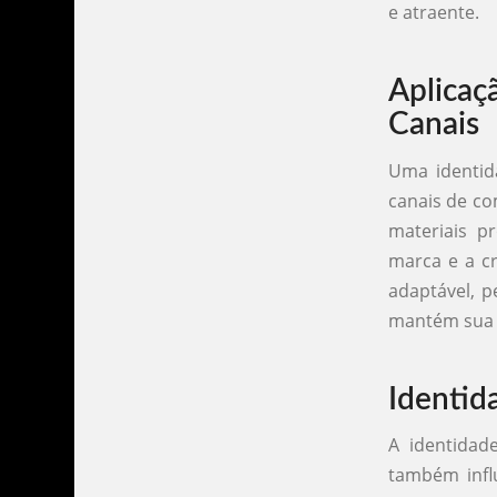
e atraente.
Aplica
Canais
Uma identid
canais de co
materiais p
marca e a cr
adaptável, p
mantém sua 
Identid
A identidad
também infl