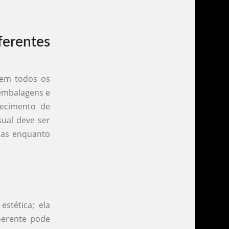
erentes
 em todos os
 embalagens e
hecimento de
sual deve ser
rmas enquanto
stética; ela
oerente pode