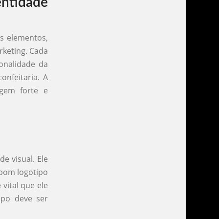
ntidade
os elementos,
rketing. Cada
onalidade da
onfeitaria. A
gem forte e
e visual. Ele
 bom logotipo
vital que ele
ipo deve ser