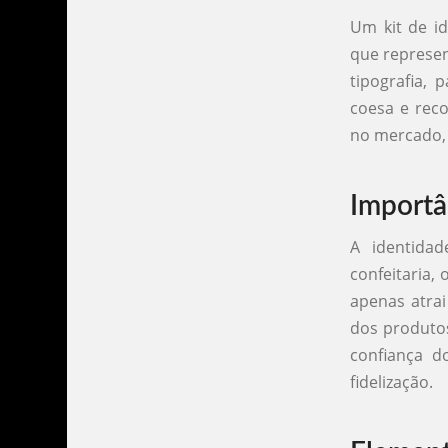
Um kit de id
que represent
tipografia,
coesa e reco
no mercado, 
Importâ
A identidad
confeitaria,
apenas atrai
dos produtos
confiança 
fidelização.