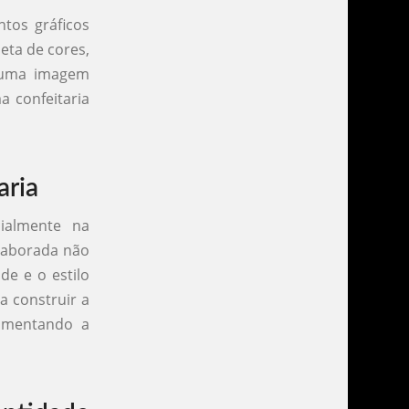
ntos gráficos
leta de cores,
r uma imagem
a confeitaria
aria
cialmente na
elaborada não
de e o estilo
a construir a
umentando a