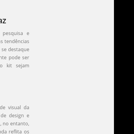
az
e pesquisa e
as tendências
e se destaque
ente pode ser
o kit sejam
de visual da
 de design e
 no entanto,
da reflita os