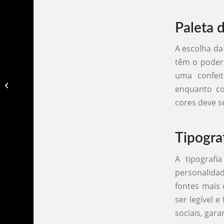
Paleta 
A escolha da 
têm o poder
uma confeit
Kit identidade visual casamento​
enquanto cor
cores deve s
Tipogra
A tipografi
personalidad
fontes mais 
ser legível 
sociais, gar