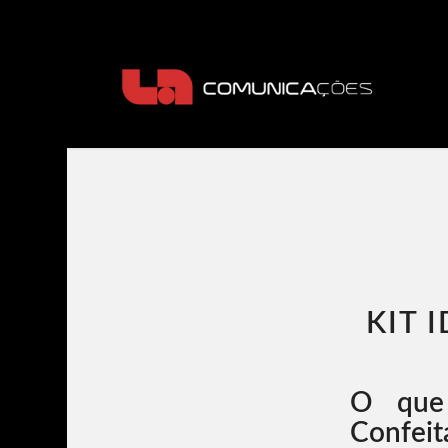
KIT 
O que 
Confeit