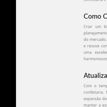
Como Cr
Criar um ki
planejamento
do mercado. 
e ressoe com
uma excele
harmoniosos
Atualiz
Com o tempo
confeitaria
expansão do
manter a ess