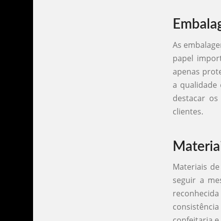
Embalag
As embalage
papel impor
apenas prot
a qualidade 
destacar os
clientes.
Materia
Materiais de
seguir a mes
reconhecida
consistênci
confeitaria 