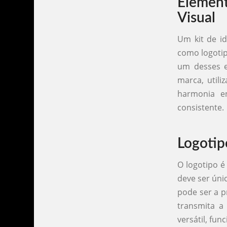
Elemen
Visual
Um kit de id
como logotip
um desses e
marca, utili
harmonia e
consistente.
Logotip
O logotipo é
deve ser úni
pode ser a p
transmita a
versátil, fu