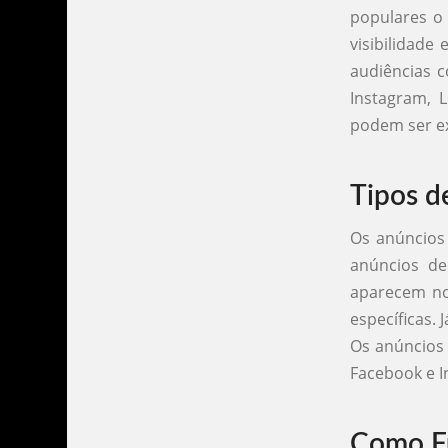
populares o
visibilidad
audiências 
Instagram, 
podem ser ex
Tipos d
Os anúncios
anúncios de
aparecem no
específicas. 
Os anúncios
Facebook e I
Como Fu