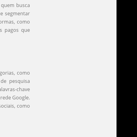
a quem busca
te segmentar
formas, como
os pagos que
gorias, como
 de pesquisa
lavras-chave
a rede Google.
ociais, como