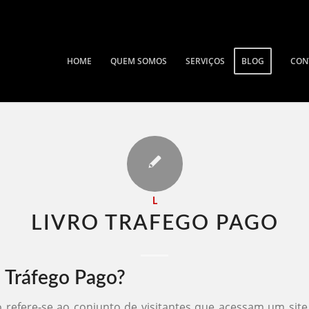
HOME
QUEM SOMOS
SERVIÇOS
BLOG
CON
L
LIVRO TRAFEGO PAGO​
 Tráfego Pago?
 refere-se ao conjunto de visitantes que acessam um sit