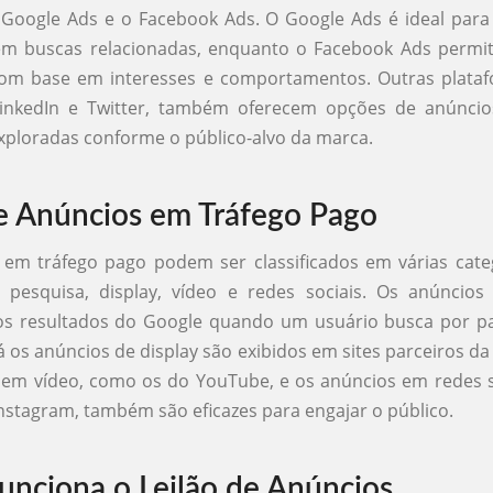
 Google Ads e o Facebook Ads. O Google Ads é ideal par
e em buscas relacionadas, enquanto o Facebook Ads permi
com base em interesses e comportamentos. Outras plata
LinkedIn e Twitter, também oferecem opções de anúnci
ploradas conforme o público-alvo da marca.
e Anúncios em Tráfego Pago
 em tráfego pago podem ser classificados em várias cate
 pesquisa, display, vídeo e redes sociais. Os anúncios
s resultados do Google quando um usuário busca por pa
Já os anúncios de display são exibidos em sites parceiros d
 em vídeo, como os do YouTube, e os anúncios em redes s
nstagram, também são eficazes para engajar o público.
nciona o Leilão de Anúncios