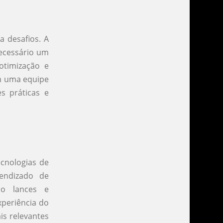
 desafios. A
necessário um
otimização e
m uma equipe
s práticas e
ecnologias de
rendizado de
do lances e
xperiência do
is relevantes