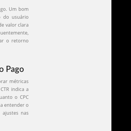
pago. Um bom
o do usuário
e valor clara
quentemente,
ar o retorno
go Pago
orar métricas
 CTR indica a
quanto o CPC
 a entender o
 ajustes nas