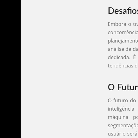
Desafio
Embora o tr
concorrência
planejament
análise de 
dedicada. É
tendências d
O Futur
O futuro do 
inteligênci
máquina po
segmentações
usuário será