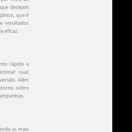
s que desejam
gânico, que é
e resultados
 eficaz.
nto rápido e
ecionar suas
versão. Além
etorno sobre
 campanhas.
sendo as mais