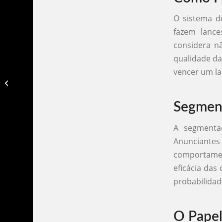
O sistema d
fazem lance
considera n
qualidade da
vencer um la
Livro sobre trafego pago​
Segment
A segmenta
Anunciantes 
comportamen
eficácia das
probabilidad
O Papel