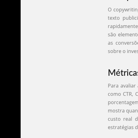
O copywriti
texto publi
rapidamente.
são element
as conversõ
sobre o inve
Métrica
Para avaliar
como CTR, CP
porcentagem
mostra quant
custo real 
estratégias 