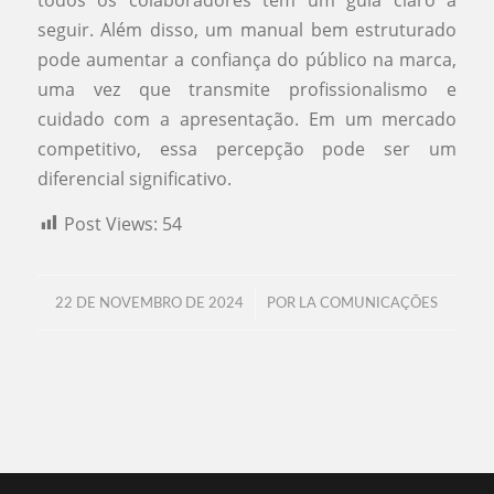
todos os colaboradores têm um guia claro a
seguir. Além disso, um manual bem estruturado
pode aumentar a confiança do público na marca,
uma vez que transmite profissionalismo e
cuidado com a apresentação. Em um mercado
competitivo, essa percepção pode ser um
diferencial significativo.
Post Views:
54
/
22 DE NOVEMBRO DE 2024
POR
LA COMUNICAÇÕES