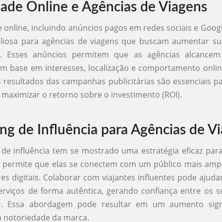
dade Online e Agências de Viagens
e online, incluindo anúncios pagos em redes sociais e Goog
aliosa para agências de viagens que buscam aumentar sua
e. Esses anúncios permitem que as agências alcancem
om base em interesses, localização e comportamento onli
s resultados das campanhas publicitárias são essenciais pa
e maximizar o retorno sobre o investimento (ROI).
ng de Influência para Agências de V
de influência tem se mostrado uma estratégia eficaz par
s permite que elas se conectem com um público mais amp
res digitais. Colaborar com viajantes influentes pode ajud
erviços de forma autêntica, gerando confiança entre os 
or. Essa abordagem pode resultar em um aumento signi
a notoriedade da marca.