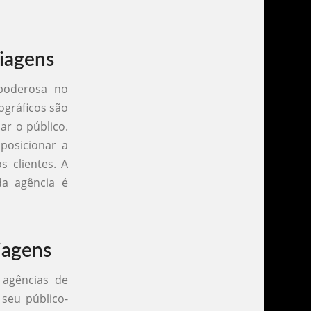
iagens
 poderosa no
ográficos são
ar o público.
posicionar a
 clientes. A
da agência é
iagens
 agências de
seu público-