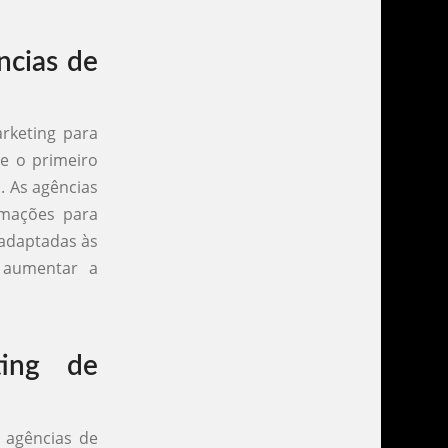
ncias de
rketing para
e o primeiro
. As agências
rmações para
 adaptadas às
a aumentar a
ting de
 agências de