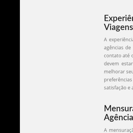
Experiê
Viagens
A experiênc
agências de
contato até 
devem estar
melhorar seu
preferência
satisfação e 
Mensur
Agência
A mensuraçã