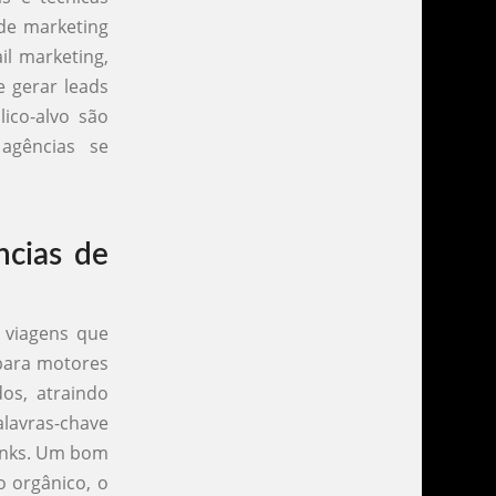
 de marketing
il marketing,
e gerar leads
ico-alvo são
agências se
cias de
 viagens que
 para motores
dos, atraindo
alavras-chave
links. Um bom
o orgânico, o