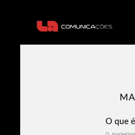
MA
O que é
O marketing