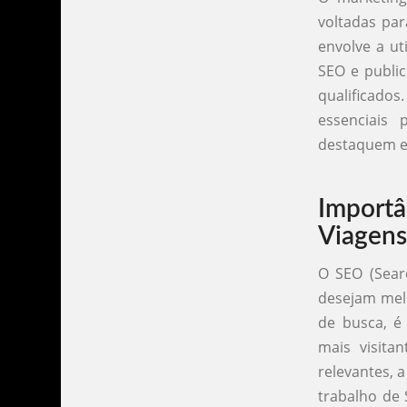
voltadas par
envolve a ut
SEO e public
qualificado
essenciais
destaquem e
Importâ
Viagens
O SEO (Sear
desejam melh
de busca, é 
mais visitan
relevantes, 
trabalho de 