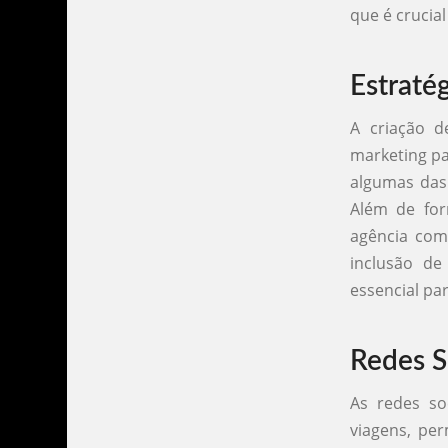
que é crucia
Estraté
A criação d
marketing pa
algumas das 
Além de for
agência com
inclusão de
essencial pa
Redes S
As redes so
viagens, pe