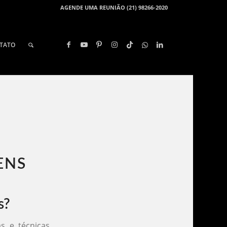
AGENDE UMA REUNIÃO (21) 98266-2020
TATO
NS​
s?
s e técnicas