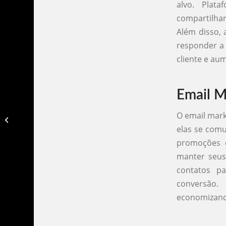
alvo. Plat
compartilhar
Além disso, 
responder a 
cliente e aum
Email M
O email mark
Marketing agencia de turismo​
elas se comu
promoções e
manter seus
contatos p
conversão.
economizand