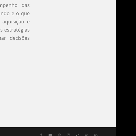
empenho das
ando e o que
 aquisição e
s estratégias
ar decisões