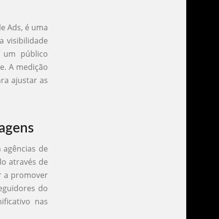
le Ads, é uma
 visibilidade
 um público
ne. A medição
ra ajustar as
iagens
a agências de
lo através de
ar a promover
seguidores do
ficativo nas