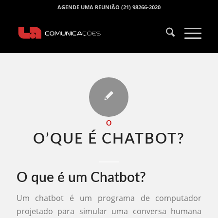
AGENDE UMA REUNIÃO (21) 98266-2020
O
O’QUE É CHATBOT​?
O que é um Chatbot?
Um chatbot é um programa de computador
projetado para simular uma conversa humana