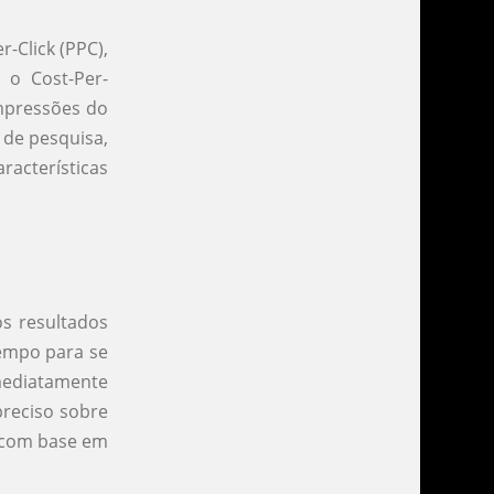
-Click (PPC),
 o Cost-Per-
mpressões do
 de pesquisa,
racterísticas
s resultados
tempo para se
mediatamente
preciso sobre
 com base em