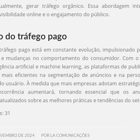
ualmente, gerar tráfego orgânico. Essa abordagem in
visibilidade online e o engajamento do público.
o do tráfego pago
tráfego pago está em constante evolução, impulsionado 
as e mudanças no comportamento do consumidor. Com o
gência artificial e machine learning, as plataformas de pub
 mais eficientes na segmentação de anúncios e na perso
do usuário. À medida que mais empresas adotam estratégi
ncorrência aumentará, tornando essencial que os anu
ualizados sobre as melhores práticas e tendências do set
s:
31
/
OVEMBRO DE 2024
POR
LA COMUNICAÇÕES