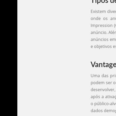
Tipos d
Existem dive
onde os anu
Impression 
anúncio. Alé
anúncios em 
e objetivos e
Vantage
Uma das pri
podem ser ob
desenvolver
após a ativa
o público-a
dados demog