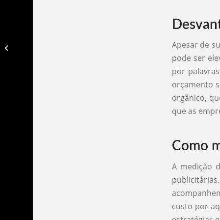
Desvant
Apesar de su
O que é tráfego pago para iniciantes​
pode ser ele
por palavras
orçamento se
orgânico, qu
que as empr
Como me
A medição d
publicitári
acompanhem 
custo por aq
estratégias 