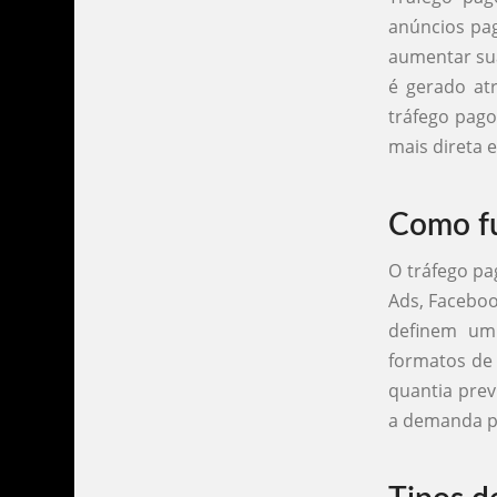
anúncios pag
aumentar sua
é gerado at
tráfego pago
mais direta e
Como fu
O tráfego pa
Ads, Faceboo
definem um 
formatos de 
quantia prev
a demanda pe