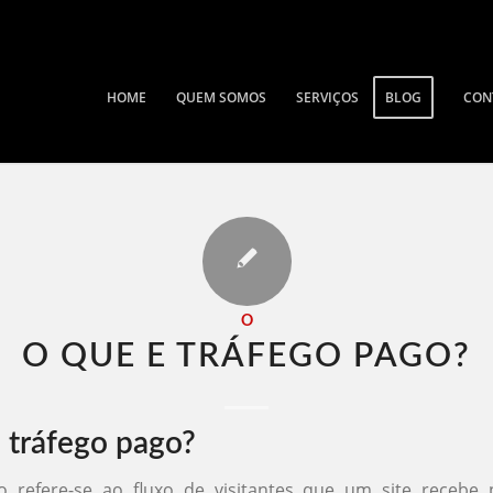
HOME
QUEM SOMOS
SERVIÇOS
BLOG
CON
O
O QUE E TRÁFEGO PAGO​?
 tráfego pago?
o refere-se ao fluxo de visitantes que um site recebe