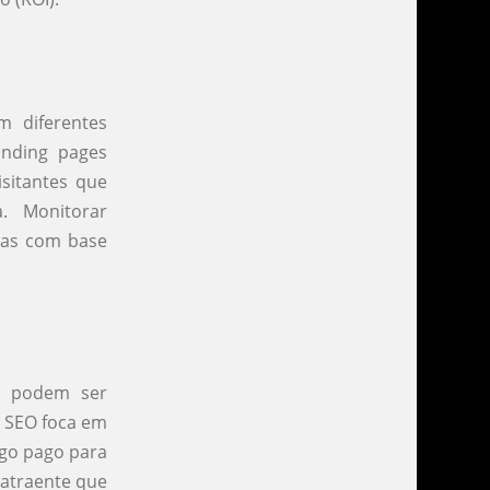
m diferentes
anding pages
sitantes que
. Monitorar
ias com base
es podem ser
o SEO foca em
ego pago para
 atraente que