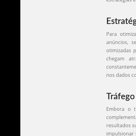
Estraté
Para otimiz
anúncios, s
otimizadas 
chegam atr
constanteme
nos dados co
Tráfego
Embora o tr
complementar
resultados s
impulsionar 