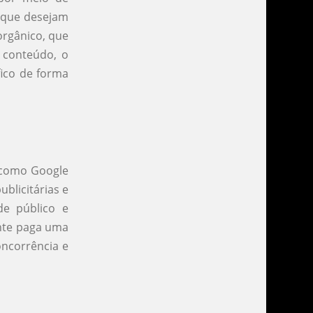
s que desejam
orgânico, que
 conteúdo, o
fico de forma
, como Google
blicitárias e
de público e
ante paga uma
oncorrência e