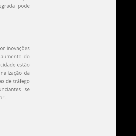
tegrada pode
por inovações
 aumento do
licidade estão
nalização da
as de tráfego
nciantes se
or.