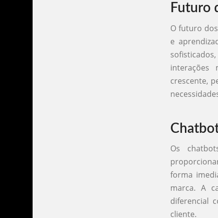
Futuro 
O futuro dos
e aprendiza
sofisticad
interações 
crescente, p
necessidades
Chatbot
Os chatbot
proporcionan
forma imedi
marca. A c
diferencial
cliente.