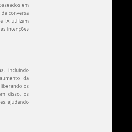
s baseados em
o de conversa
e IA utilizam
as intenções
, incluindo
 aumento da
 liberando os
ém disso, os
tes, ajudando