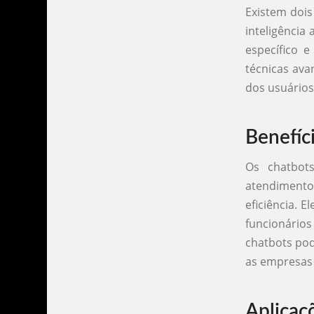
Existem dois
inteligência
específico e
técnicas av
dos usuários
Benefíc
Os chatbot
atendiment
eficiência. 
funcionário
chatbots pod
as empresas 
Aplicaç