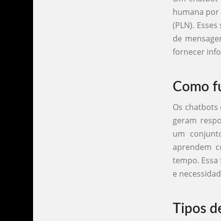
humana por m
(PLN). Esses
de mensagens
fornecer inf
Como fu
Os chatbots 
geram respo
um conjunto
aprendem co
tempo. Essa 
e necessidad
Tipos d