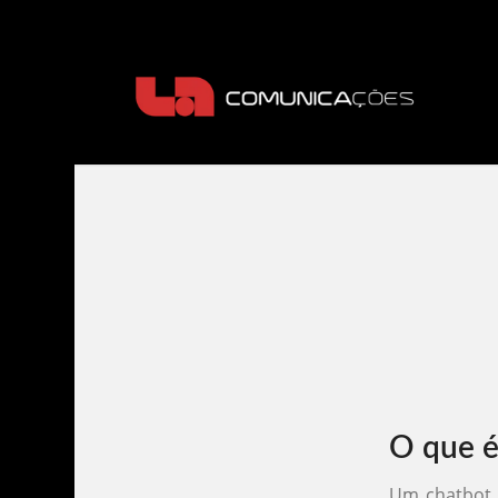
O que é
Um chatbot 