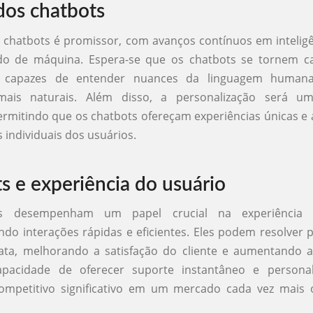
dos chatbots
 chatbots é promissor, com avanços contínuos em inteligênc
do de máquina. Espera-se que os chatbots se tornem c
os, capazes de entender nuances da linguagem humana
mais naturais. Além disso, a personalização será u
ermitindo que os chatbots ofereçam experiências únicas e
 individuais dos usuários.
s e experiência do usuário
s desempenham um papel crucial na experiência 
do interações rápidas e eficientes. Eles podem resolver
ata, melhorando a satisfação do cliente e aumentando a 
apacidade de oferecer suporte instantâneo e persona
 competitivo significativo em um mercado cada vez mais 