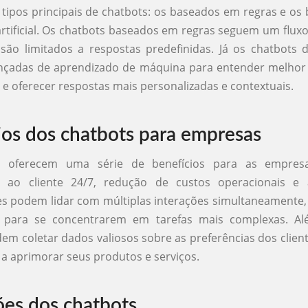
 tipos principais de chatbots: os baseados em regras e o
 artificial. Os chatbots baseados em regras seguem um flux
 são limitados a respostas predefinidas. Já os chatbots d
ançadas de aprendizado de máquina para entender melhor 
 e oferecer respostas mais personalizadas e contextuais.
ios dos chatbots para empresas
s oferecem uma série de benefícios para as empresas
o ao cliente 24/7, redução de custos operacionais e
Eles podem lidar com múltiplas interações simultaneamente,
s para se concentrarem em tarefas mais complexas. Al
em coletar dados valiosos sobre as preferências dos clien
a aprimorar seus produtos e serviços.
ões dos chatbots