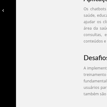
Os chatbots
O que é um chatbot de ia​?
saúde, educ
ajudar os cl
área da saú
consultas,
conteúdos e 
Desafio
A implement
treinamento
fundamental
usuários par
também são e