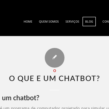
HOME
QUEM SOMOS
SERVIÇOS
BLOG
CON
O
O QUE E UM CHATBOT​?
 um chatbot?
é um programa de computador projetado para simular 