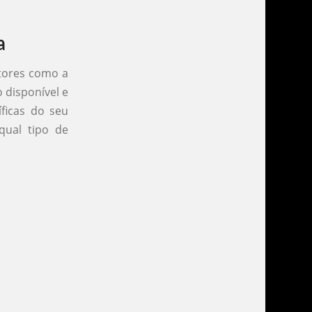
a
atores como a
 disponível e
íficas do seu
qual tipo de