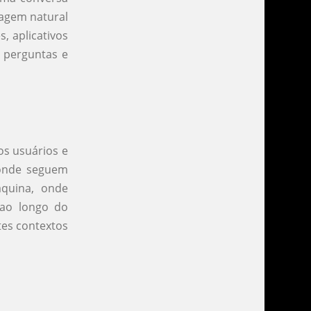
uagem natural
, aplicativos
r perguntas e
os usuários e
 onde seguem
áquina, onde
 ao longo do
tes contextos