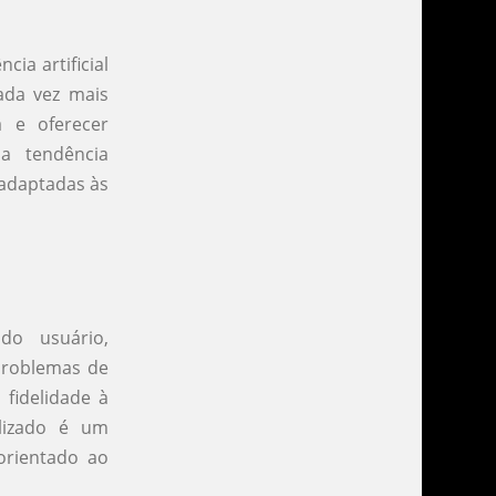
ia artificial
ada vez mais
 e oferecer
ma tendência
 adaptadas às
do usuário,
 problemas de
fidelidade à
lizado é um
orientado ao