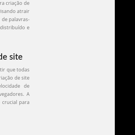
ra criação de
isando atrair
o de palavras-
distribuído e
de site
tir que todas
iação de site
elocidade de
vegadores. A
 crucial para