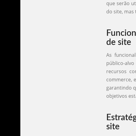
que serão ut
do site, mas
Funcion
de site
As funciona
público-alvo
recursos co
commerce, en
garantindo q
objetivos es
Estraté
site