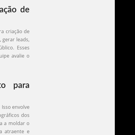
iação de
ra criação de
 gerar leads,
blico. Esses
uipe avalie o
to para
 Isso envolve
ográficos dos
da a moldar o
a atraente e