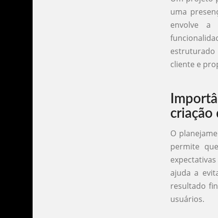
uma presenç
envolve a d
funcionalid
estruturado
cliente e pr
Import
criação 
O planejamen
permite que
expectativa
ajuda a evi
resultado f
usuários.