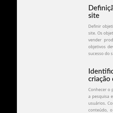
Definiç
site
Definir obje
site. Os obj
vender prod
objetivos de
sucesso do s
Identi
criação 
Conhecer o p
a pesquisa e
usuários. Co
conteúdo, o