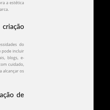
ra a estética
arca.
 criação
essidades do
 pode incluir
s, blogs, e-
 com cuidado,
a alcançar os
iação de