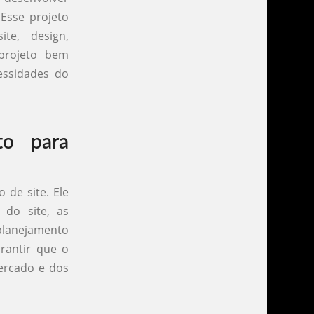
Esse projeto
ite, design,
 projeto bem
essidades do
to para
 de site. Ele
 do site, as
planejamento
rantir que o
ercado e dos