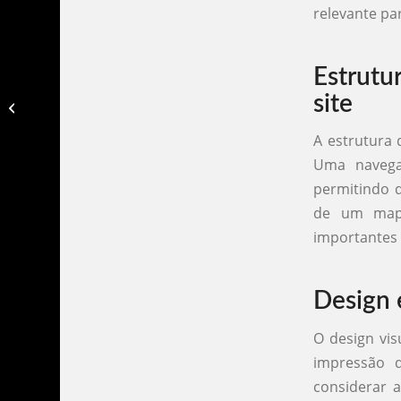
relevante pa
Estrutu
site
Projeto identidade visual​
A estrutura 
Uma navegaç
permitindo q
de um mapa
importantes p
Design e
O design vis
impressão 
considerar a