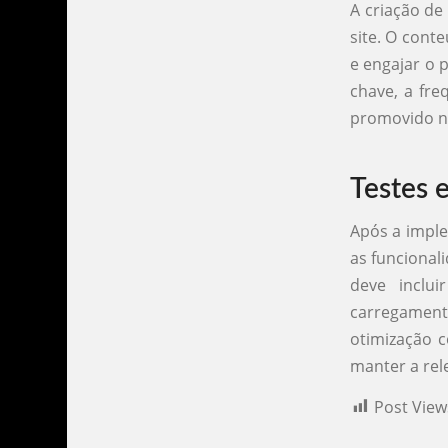
A criação de
site. O cont
e engajar o p
chave, a fre
promovido na
Testes e
Após a imple
as funcional
deve inclui
carregament
otimização c
manter a rele
Post View