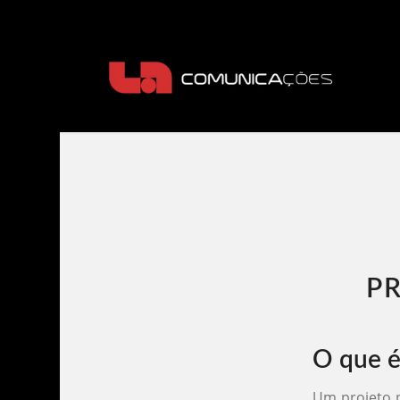
PR
O que é
Um projeto p