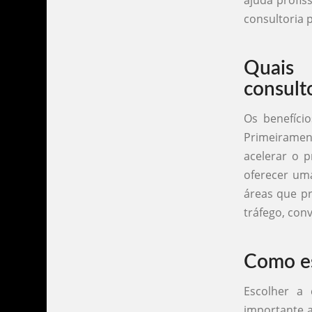
ajuda profis
consultoria 
Quais 
consult
Os benefíci
Primeirame
acelerar o p
oferecer uma
áreas que pr
tráfego, con
Como es
Escolher a 
importante a