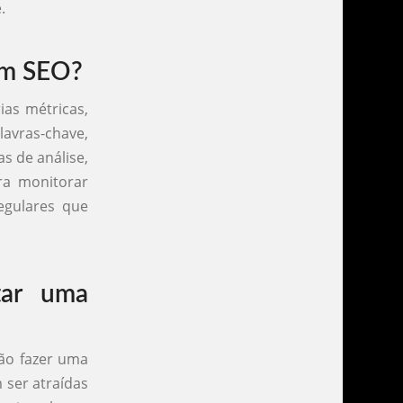
.
em SEO?
ias métricas,
avras-chave,
s de análise,
ra monitorar
regulares que
tar uma
ão fazer uma
 ser atraídas