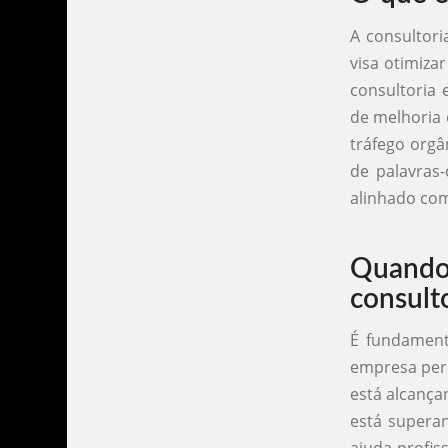
A consultori
visa otimiza
consultoria 
de melhoria 
tráfego orgâ
de palavras-
alinhado com
Quand
consult
É fundament
empresa perc
está alcança
está supera