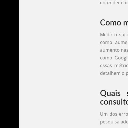
entender co
Como me
Medir o suce
como aument
aumento nas 
como Google
essas métric
detalhem o p
Quais 
consult
Um dos erro
pesquisa ade