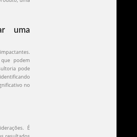
 produto, uma
tar uma
impactantes.
s que podem
sultoria pode
identificando
nificativo no
iderações. É
os resultados