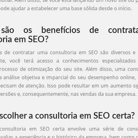
sional. Além disso, se você está lançando um novo site ou
pode ajudar a estabelecer uma base sólida desde o início.
são os benefícios de contra
oria em SEO?
os de contratar uma consultoria em SEO são diversos e 
nte, você terá acesso a conhecimentos especializado
rocesso de otimização do seu site. Além disso, uma con
 análise objetiva e imparcial do seu desempenho online, 
ecisam de atenção. Isso pode resultar em um aumento sig
versões e, consequentemente, nas vendas da sua empresa.
colher a consultoria em SEO certa?
consultoria em SEO certa envolve uma série de cons
valiar a experiência e o histórico da empresa, bem como 