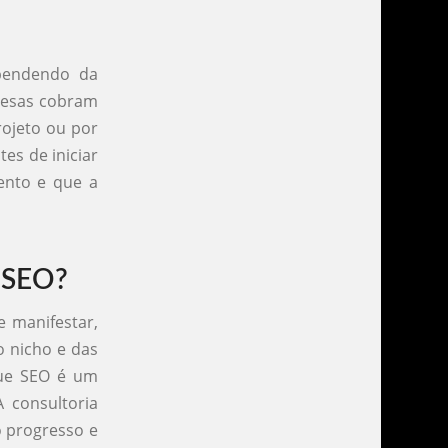
pendendo da
resas cobram
rojeto ou por
tes de iniciar
mento e que a
m SEO?
 manifestar,
o nicho e das
que SEO é um
 consultoria
o progresso e