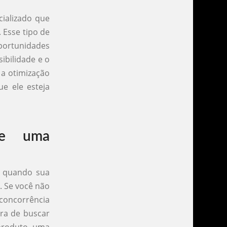
cializado que
 Esse tipo de
oportunidades
ibilidade e o
 a otimização
ue ele esteja
de uma
O quando sua
. Se você não
 concorrência
ra de buscar