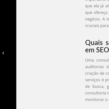
que ela já a
que ofereça 
negócio. A 
cruciais par
Quais s
em SEO
Qual o valor para criação de um site​
Uma consult
auditorias 
criação de c
serviços é p
de busca, g
consultoria
monitorar o