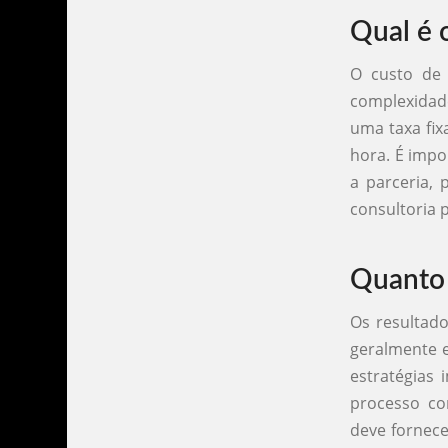
Qual é 
O custo de
complexidad
uma taxa fix
hora. É impor
a parceria, 
consultoria 
Quanto 
Os resultad
geralmente e
estratégias
processo co
deve fornece