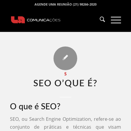
AGENDE UMA REUNIÃO (21) 98266-2020
S
SEO O’QUE É​?
O que é SEO?
SEO, ou Search Engine Optimization, refere-se ao
conjunto de práticas e técnicas que visam