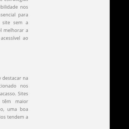
ibilidade nos
sencial para
o site sem a
el melhorar a
acessível ao
e destacar na
cionado nos
acasso. Sites
m têm maior
sso, uma boa
rios tendem a