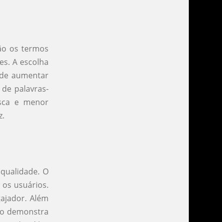
são os termos
es. A escolha
pode aumentar
 de palavras-
usca e menor
z.
 qualidade. O
 os usuários.
gajador. Além
sso demonstra