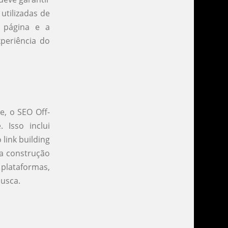
utilizadas de
a página e a
xperiência do
e, o SEO Off-
 Isso inclui
 link building
 a construção
 plataformas,
busca.