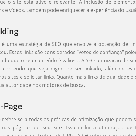
e o site está ativo e relevante. A inclusão de elemento
 e vídeos, também pode enriquecer a experiência do usuá
lding
g é uma estratégia de SEO que envolve a obtenção de li
 seu. Esses links são considerados “votos de confiança” pel
ando que o seu conteúdo é valioso. A SEO otimização de site
e conteúdo que seja digno de ser linkado, além de estr
os sites e solicitar links. Quanto mais links de qualidade o s
ua autoridade nos motores de busca.
-Page
refere-se a todas as práticas de otimização que podem s
 nas páginas do seu site. Isso inclui a otimização de t
cabeçalhos e a estrutura de URLs. A SEO otimização de site 