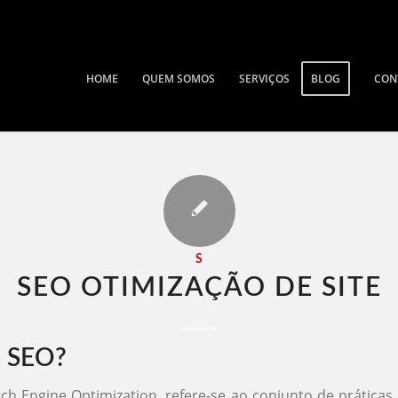
HOME
QUEM SOMOS
SERVIÇOS
BLOG
CON
S
SEO OTIMIZAÇÃO DE SITE​
é SEO?
ch Engine Optimization, refere-se ao conjunto de práticas 