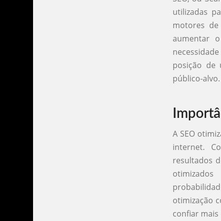
utilizadas p
motores de 
aumentar o 
necessidade 
posição de 
público-alvo.
Importâ
A SEO otimiz
internet. 
resultados d
otimizados
probabilida
otimização c
confiar mais