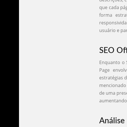
que cada pág
forma estra
responsivida
usuário e pa
SEO Of
Enquanto o S
Page envolv
estratégias d
mencionado a
de uma prese
aumentando a
Análise