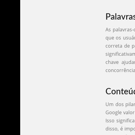
Palavra
As palavras-
que os usuár
correta de p
significativ
chave ajuda
concorrência
Conteúd
Um dos pilar
Google valor
Isso signifi
disso, é imp