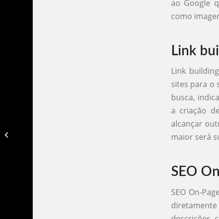
ao Google qu
como imagens
Link bui
Link buildin
sites para o
busca, indic
a criação d
alcançar outr
Seo otimização​
maior será s
SEO On
SEO On-Page 
diretamente
descrições, 