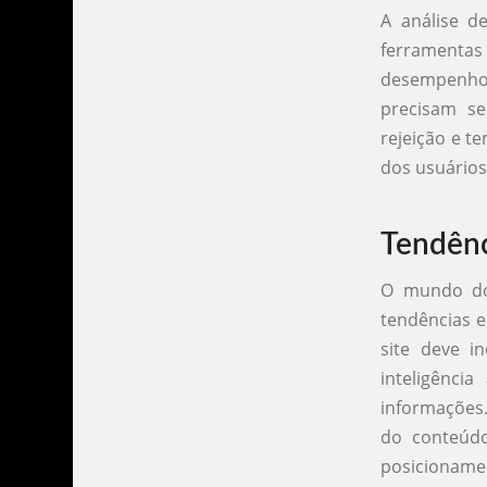
A análise de
ferramentas
desempenho 
precisam se
rejeição e 
dos usuários
Tendênc
O mundo do 
tendências 
site deve i
inteligênci
informações.
do conteúdo
posicionamen