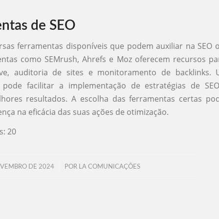
entas de SEO
rsas ferramentas disponíveis que podem auxiliar na SEO 
mentas como SEMrush, Ahrefs e Moz oferecem recursos par
ve, auditoria de sites e monitoramento de backlinks. U
 pode facilitar a implementação de estratégias de SE
lhores resultados. A escolha das ferramentas certas po
ença na eficácia das suas ações de otimização.
s:
20
/
OVEMBRO DE 2024
POR
LA COMUNICAÇÕES