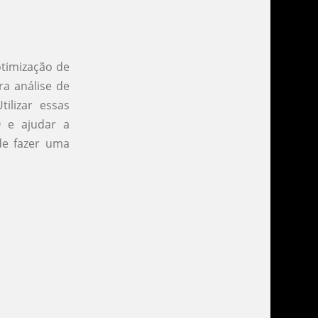
otimização de
a análise de
tilizar essas
O e ajudar a
de fazer uma