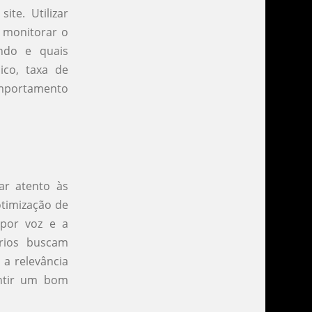
ite. Utilizar
 monitorar o
ando e quais
ico, taxa de
omportamento
ar atento às
timização de
 por voz e a
ários buscam
 a relevância
antir um bom