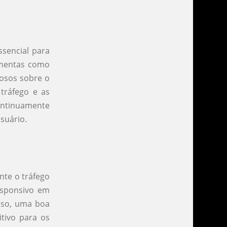
ssencial para
amentas como
iosos sobre o
tráfego e as
continuamente
suário.
nte o tráfego
responsivo em
isso, uma boa
itivo para os