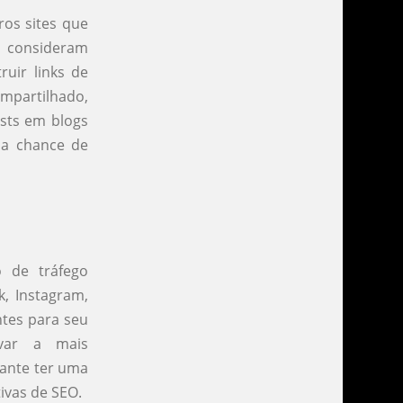
ros sites que
a consideram
ruir links de
mpartilhado,
osts em blogs
sua chance de
o de tráfego
, Instagram,
ntes para seu
evar a mais
tante ter uma
ivas de SEO.