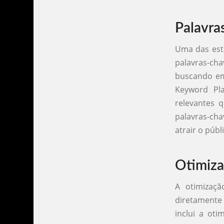
Palavra
Uma das estr
palavras-cha
buscando em
Keyword Pla
relevantes 
palavras-cha
atrair o públ
Otimiz
A otimizaç
diretamente
inclui a oti