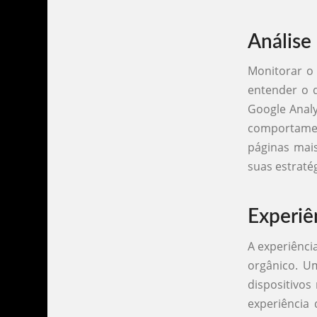
Análise
Monitorar o 
entender o 
Google Analy
comportamen
páginas mais
suas estraté
Experiê
A experiênci
orgânico. Um
dispositivos
experiência 