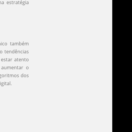
a estratégia
ânico também
ão tendências
estar atento
 aumentar o
lgoritmos dos
gital.