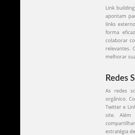
Link buildin
apontam par
links extern
forma efica
colaborar co
relevantes. 
melhorar sua
Redes S
As redes so
orgânico. C
Twitter e Li
site. Além
compartilham
estratégia d