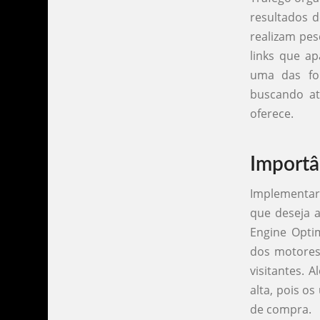
resultados d
realizam pe
links que a
uma das for
buscando at
oferece.
Importâ
Implementar 
que deseja a
Engine Opti
dos motores
visitantes. 
alta, pois o
de compra.