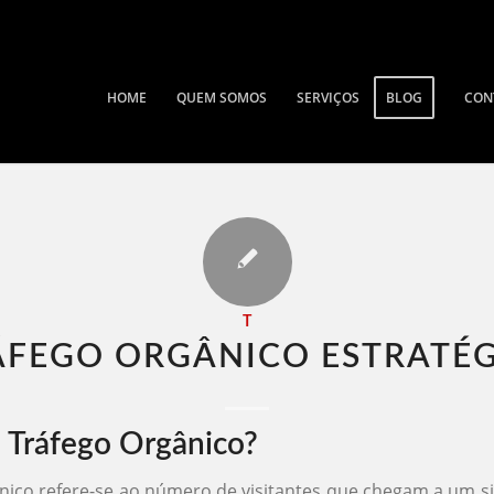
HOME
QUEM SOMOS
SERVIÇOS
BLOG
CON
T
ÁFEGO ORGÂNICO ESTRATÉGI
 Tráfego Orgânico?
nico refere-se ao número de visitantes que chegam a um si