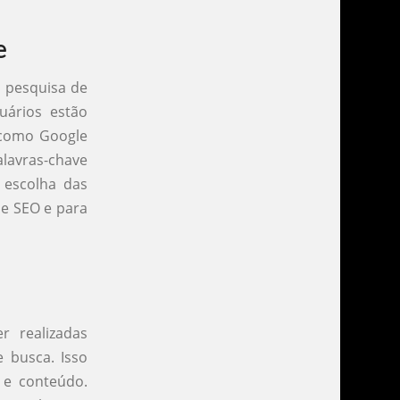
e
a pesquisa de
suários estão
 como Google
lavras-chave
 escolha das
de SEO e para
 realizadas
 busca. Isso
s e conteúdo.