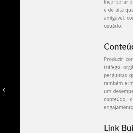
Incorporar p
e de alta qu
amigável, co
usuário.
Conteú
Produzir co
tráfego org
perguntas qu
também é imp
Tráfego orgânico e tráfego pago​
um desempen
conteúdo, 
engajamento 
Link Bu