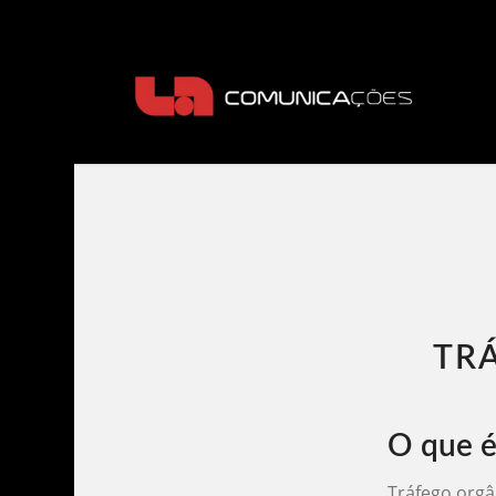
TR
O que é
Tráfego orgâ