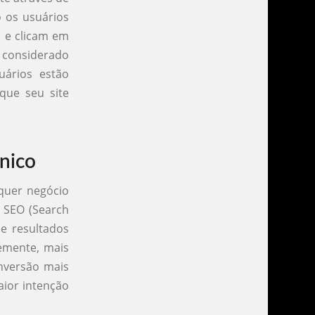
o os usuários
 e clicam em
 considerado
uários estão
que seu site
ânico
lquer negócio
a SEO (Search
e resultados
emente, mais
onversão mais
aior intenção