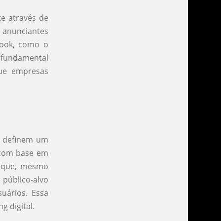
te através de
 anunciantes
book, como o
 fundamental
que empresas
s definem um
 com base em
ca que, mesmo
público-alvo
suários. Essa
 digital.