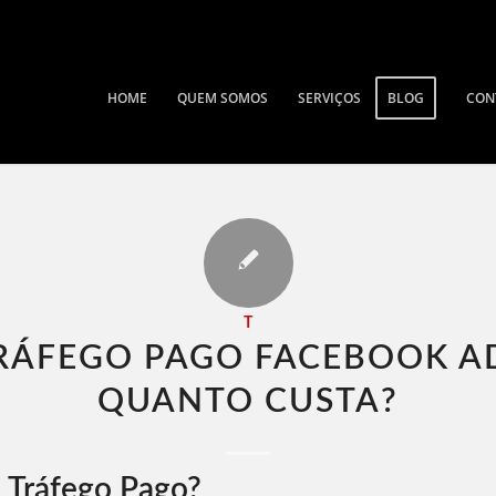
HOME
QUEM SOMOS
SERVIÇOS
BLOG
CON
T
RÁFEGO PAGO FACEBOOK A
QUANTO CUSTA​?
 Tráfego Pago?