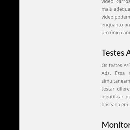
vídeo, carro
mais adequa
vídeo podem 
enquanto an
um único anú
Testes
Os testes A
Ads. Essa 
simultaneam
testar dife
identificar
baseada em d
Monitor