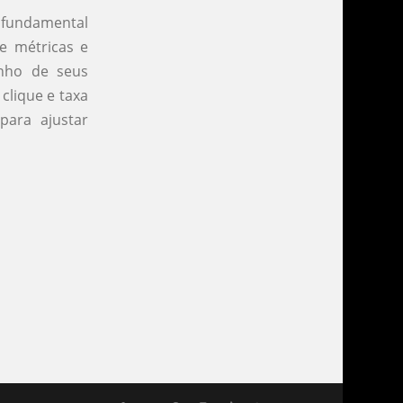
 fundamental
e métricas e
nho de seus
clique e taxa
para ajustar