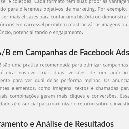
ssel e coleções. Cada formato tem suas próprias vantage
do para diferentes objetivos de marketing. Por exemplo,
ser mais eficazes para contar uma história ou demonstra
úncios em carrossel permitem mostrar várias imagens ou
ncio, potencializando o engajamento.
 A/B em Campanhas de Facebook Ad
/B são uma prática recomendada para otimizar campanhas
técnica envolve criar duas versões de um anúncio 
ente para ver qual delas performa melhor. Os anunc
rentes elementos, como imagens, textos e chamadas par
 quais combinações geram mais cliques e conversões. Es
ados é essencial para maximizar o retorno sobre o invest
amento e Análise de Resultados