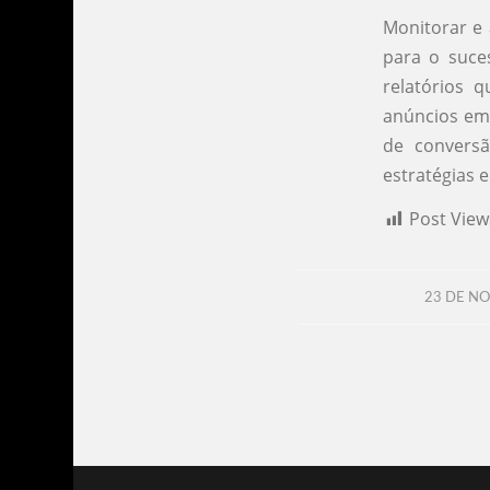
Monitorar e
para o suce
relatórios
anúncios em 
de conversã
estratégias
Post View
23 DE N