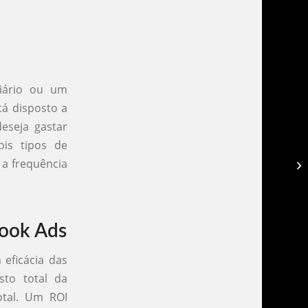
iário ou um
tá disposto a
deseja gastar
is tipos de
a frequência
Tr
book Ads
 eficácia das
to total da
otal. Um ROI