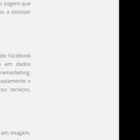
vo sugere que
s a otimizar
 do Facebook
se em dados
remarketing.
exatamente o
ou serviços,
os em imagem,