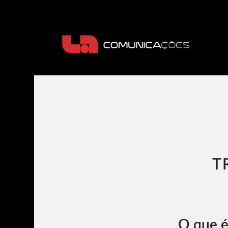
T
O que é