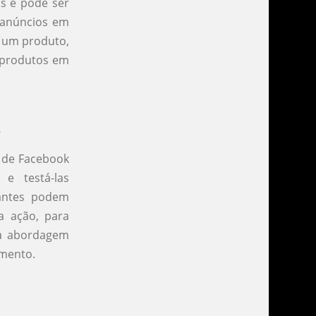
ns e pode ser
 anúncios em
r um produto,
 produtos em
s
 de Facebook
e testá-las
iantes podem
a ação, para
sa abordagem
imento.