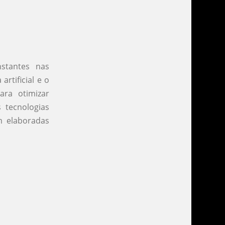
stantes nas
rtificial e o
ara otimizar
 tecnologias
m elaboradas