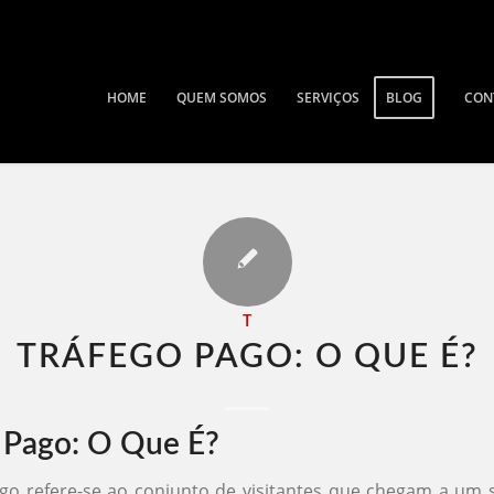
HOME
QUEM SOMOS
SERVIÇOS
BLOG
CON
T
TRÁFEGO PAGO: O QUE É​?
 Pago: O Que É?
go refere-se ao conjunto de visitantes que chegam a um 