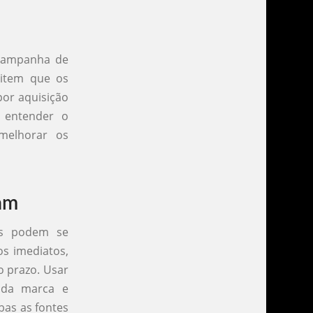
 campanha de
mitem que os
por aquisição
a entender o
melhorar os
am
es podem se
os imediatos,
o prazo. Usar
 da marca e
bas as fontes