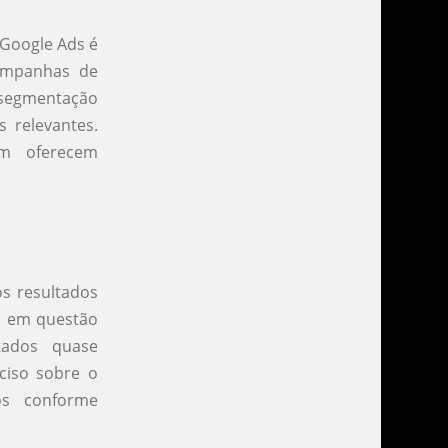
 Google Ads é
ampanhas de
 segmentação
 relevantes.
ém oferecem
s resultados
s em questão
tados quase
ciso sobre o
os conforme