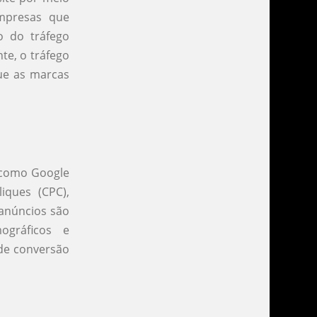
empresas que
o do tráfego
te, o tráfego
ue as marcas
, como Google
iques (CPC),
 anúncios são
ográficos e
de conversão