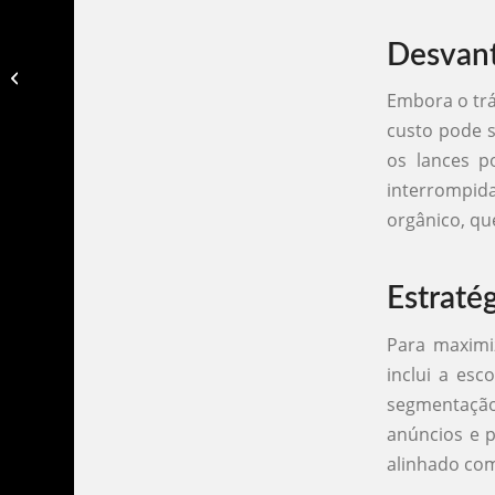
Desvant
Tráfego pago: como fazer​?
Embora o tr
custo pode 
os lances p
interrompid
orgânico, qu
Estraté
Para maximiz
inclui a esc
segmentação
anúncios e 
alinhado com