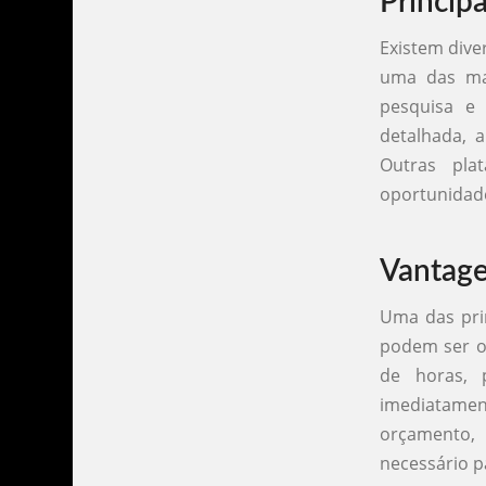
Princip
Existem dive
uma das ma
pesquisa e 
detalhada, 
Outras pla
oportunidade
Vantage
Uma das pri
podem ser o
de horas, 
imediatamen
orçamento,
necessário p