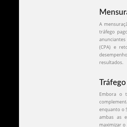
Mensura
A mensuraçã
tráfego pag
anunciantes 
(CPA) e ret
desempenho
resultados.
Tráfeg
Embora o t
complementar
enquanto o S
ambas as e
maximizar o 