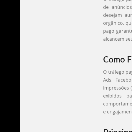
de anúncios
desejam aum
orgânico, qu
pago garant
alcancem seu
Como Fu
O tráfego pa
Ads, Facebo
impressões (
exibidos p
comportamen
e engajamen