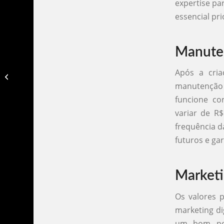
expertise pa
essencial pr
Manuten
Após a cria
Valores identidade visual​
manutenção e
funcione c
variar de R
frequência d
futuros e ga
Marketi
Os valores 
marketing di
um bom pos