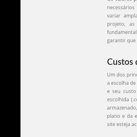
necessários
variar amp
projeto, as
fundamental
garantir que
Custos 
Um dos princ
a escolha de
e seu custo
escolhida (.
armazenado,
plano e da e
site esteja a