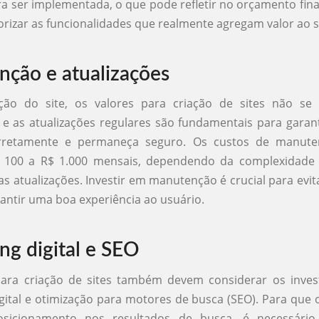
ra ser implementada, o que pode refletir no orçamento final
iorizar as funcionalidades que realmente agregam valor ao s
ção e atualizações
ção do site, os valores para criação de sites não se
 as atualizações regulares são fundamentais para garant
orretamente e permaneça seguro. Os custos de manut
$ 100 a R$ 1.000 mensais, dependendo da complexidade 
as atualizações. Investir em manutenção é crucial para evi
rantir uma boa experiência ao usuário.
ng digital e SEO
para criação de sites também devem considerar os inve
gital e otimização para motores de busca (SEO). Para que o
icionamento nos resultados de busca, é necessário 