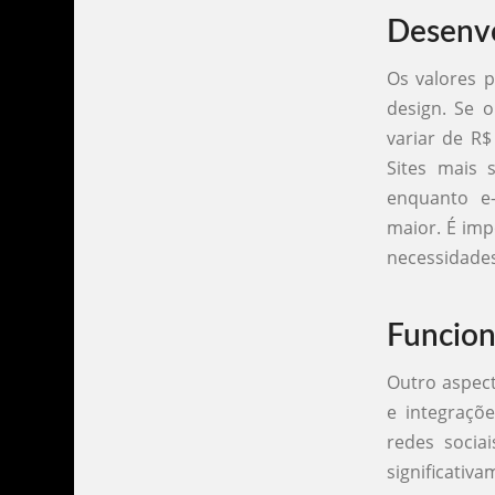
Desenvo
Os valores 
design. Se 
variar de R
Sites mais 
enquanto e
maior. É im
necessidades
Funcion
Outro aspect
e integraçõ
redes socia
significativ