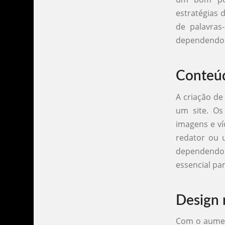
estratégias 
de palavras
dependendo d
Conteúd
A criação de
um site. Os
imagens e ví
redator ou 
dependendo 
essencial par
Design 
Com o aumen