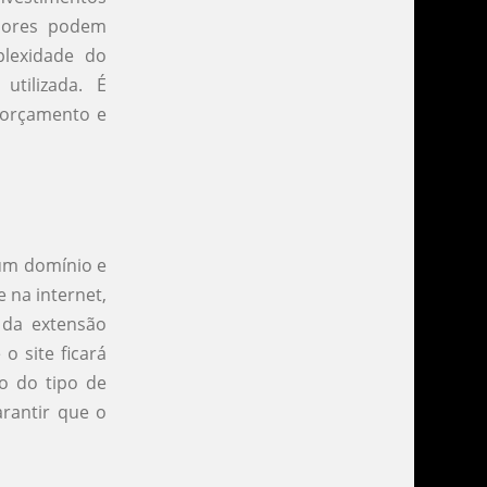
alores podem
lexidade do
utilizada. É
 orçamento e
 um domínio e
 na internet,
 da extensão
o site ficará
o do tipo de
arantir que o