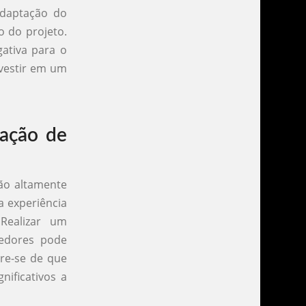
adaptação do
o do projeto.
ativa para o
nvestir em um
iação de
são altamente
a experiência
 Realizar um
cedores pode
re-se de que
ificativos a