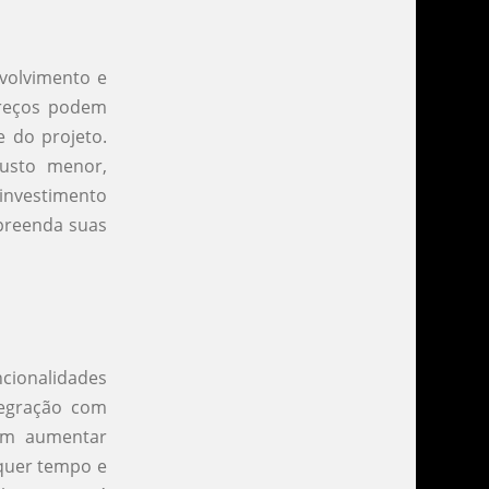
volvimento e
preços podem
 do projeto.
custo menor,
nvestimento
preenda suas
ncionalidades
tegração com
dem aumentar
equer tempo e