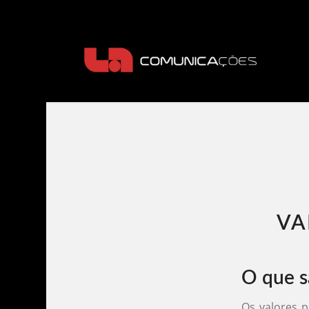
VA
O que sã
Os valores p