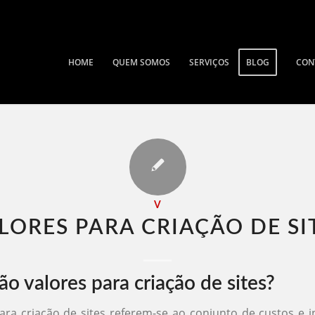
HOME
QUEM SOMOS
SERVIÇOS
BLOG
CON
V
LORES PARA CRIAÇÃO DE SIT
o valores para criação de sites?
ara criação de sites referem-se ao conjunto de custos e 