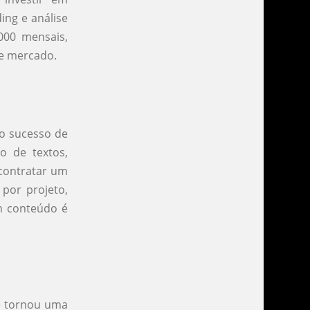
ing e análise
000 mensais,
de mercado.
 o sucesso de
o de textos,
 contratar um
por projeto,
m conteúdo é
e tornou uma