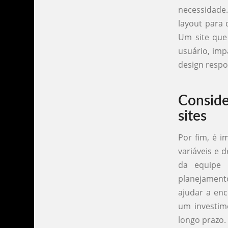
necessidade
layout para 
Um site que
usuário, imp
design respo
Conside
sites
Por fim, é i
variáveis e 
da equipe e
planejament
ajudar a en
um investim
longo prazo.