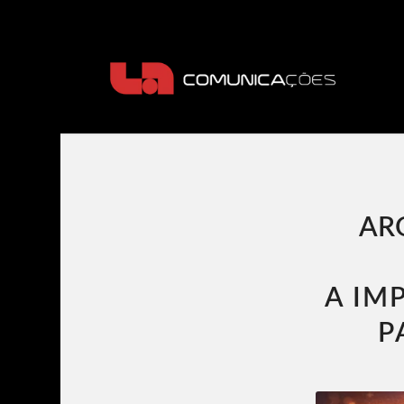
AR
A IM
P