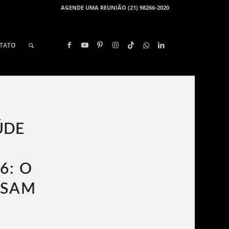
AGENDE UMA REUNIÃO (21) 98266-2020
TATO
ÚDE
6: O
ISAM