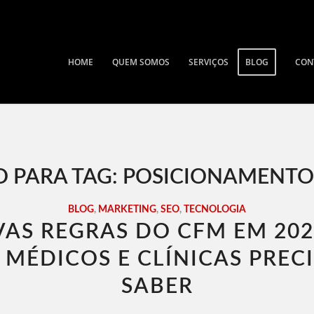
HOME
QUEM SOMOS
SERVIÇOS
BLOG
CON
 PARA TAG:
POSICIONAMENTO
BLOG
,
MARKETING
,
SEO
,
TECNOLOGIA
AS REGRAS DO CFM EM 202
 MÉDICOS E CLÍNICAS PREC
SABER