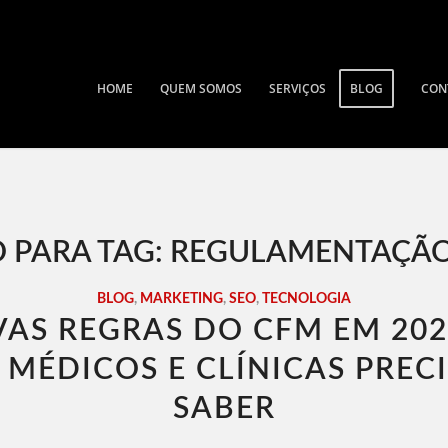
HOME
QUEM SOMOS
SERVIÇOS
BLOG
CON
 PARA TAG:
REGULAMENTAÇÃO
BLOG
,
MARKETING
,
SEO
,
TECNOLOGIA
AS REGRAS DO CFM EM 202
 MÉDICOS E CLÍNICAS PREC
SABER