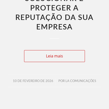
PROTEGER A
REPUTAÇÃO DA SUA
EMPRESA
Leia mais
/
10 DE FEVEREIRO DE 2026
POR
LA COMUNICAÇÕES