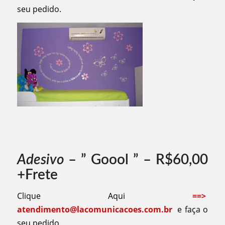
seu pedido.
Adesivo
– ” Goool ” – R$60,00
+Frete
Clique Aqui
==>
atendimento@lacomunicacoes.com.br
e faça o
seu pedido.