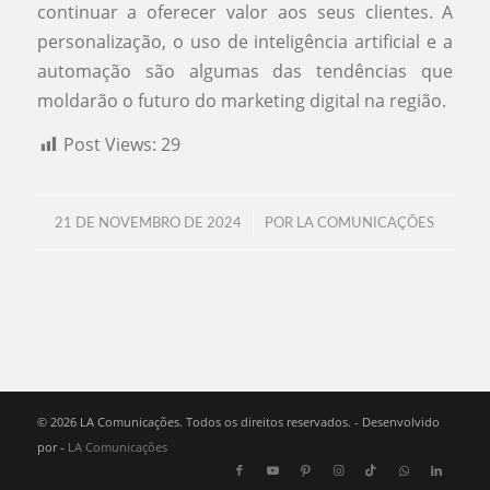
continuar a oferecer valor aos seus clientes. A
personalização, o uso de inteligência artificial e a
automação são algumas das tendências que
moldarão o futuro do marketing digital na região.
Post Views:
29
/
21 DE NOVEMBRO DE 2024
POR
LA COMUNICAÇÕES
© 2026 LA Comunicações. Todos os direitos reservados. - Desenvolvido
por -
LA Comunicações