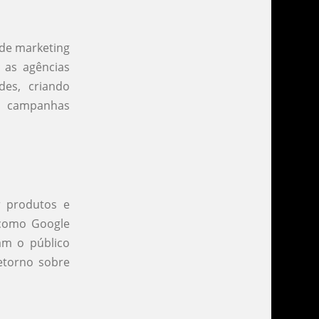
 de marketing
 as agências
es, criando
o campanhas
r produtos e
 como Google
am o público
etorno sobre