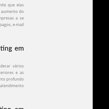
mite que elas
o aumento do
mpresas a se
pagos, e-mail
ting em
derar vários
teriores e as
ento profundo
 atendimento