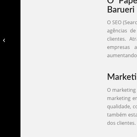
O Pape
Barueri
O SEO (Searc
agências de
Agencia de marketing em balneario
clientes. A
camboriu​
empresas a
aumentando a
Marketi
O marketing 
marketing em
qualidade, co
também estab
dos clientes.