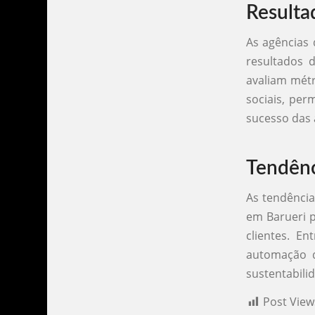
Resulta
As agências 
resultados 
avaliam métr
sociais, per
sucesso das 
Tendênc
As tendência
em Barueri p
clientes. En
automação d
sustentabili
Post View