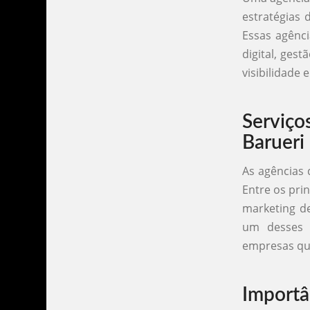
estratégias 
Essas agênci
digital, ges
visibilidade 
Serviço
Barueri
As agências 
Entre os prin
marketing de
um desses s
empresas que
Importâ