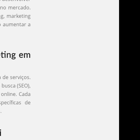
m no mercado.
ng, marketing
do aumentar a
eting em
 de serviços.
e busca (SEO),
 online. Cada
pecíficas de
.
i