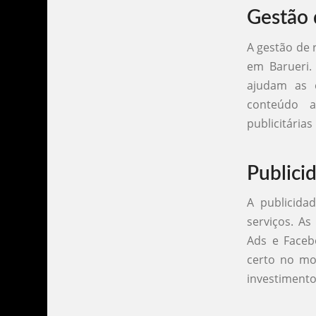
Gestão 
A gestão de 
em Barueri.
ajudam as 
conteúdo a
publicitária
Publici
A publicida
serviços. A
Ads e Faceb
certo no mo
investimento 