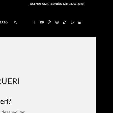
AGENDE UMA REUNIÃO (21) 98266-2020
TATO
UERI​
eri?
 desenvolver