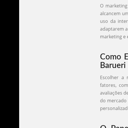
O marketing 
alcancem um
uso da inte
adaptarem a 
marketing e e
Como Es
Barueri
Escolher a 
fatores, com
avaliações d
do mercado 
personalizad