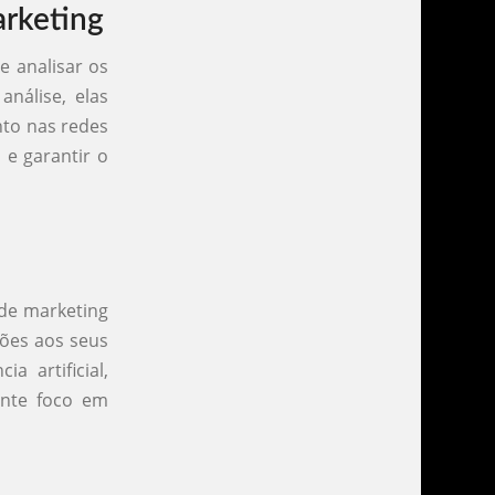
rketing
e analisar os
nálise, elas
nto nas redes
 e garantir o
 de marketing
ções aos seus
a artificial,
ente foco em