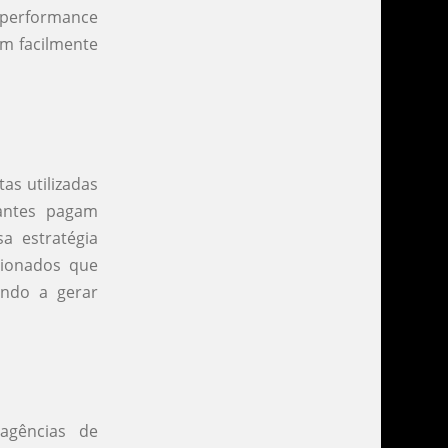
e performance
am facilmente
as utilizadas
antes pagam
a estratégia
cionados que
ando a gerar
agências de