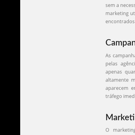
sem a necess
marketing ut
encontrados
Campanh
As campanhas
pelas agên
apenas quan
altamente m
aparecem em
tráfego imed
Marketi
O marketin