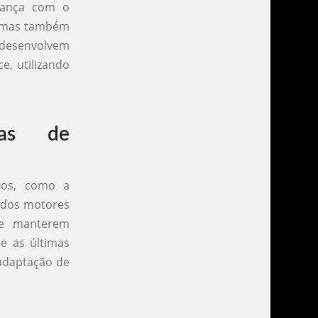
fiança com o
s, mas também
desenvolvem
, utilizando
ias de
ios, como a
s dos motores
se manterem
re as últimas
 adaptação de