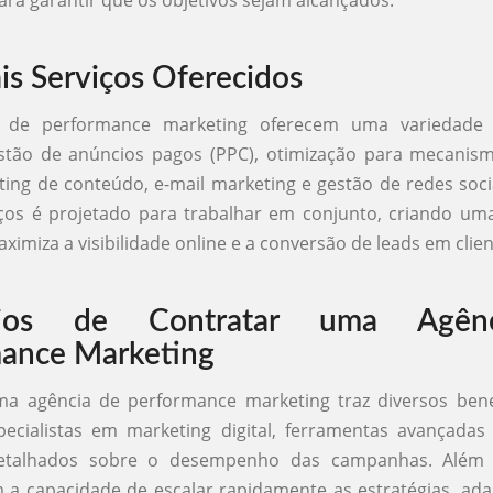
ara garantir que os objetivos sejam alcançados.
ais Serviços Oferecidos
s de performance marketing oferecem uma variedade d
estão de anúncios pagos (PPC), otimização para mecanis
ting de conteúdo, e-mail marketing e gestão de redes soc
iços é projetado para trabalhar em conjunto, criando u
ximiza a visibilidade online e a conversão de leads em clien
ícios de Contratar uma Agên
ance Marketing
ma agência de performance marketing traz diversos bene
ecialistas em marketing digital, ferramentas avançadas
detalhados sobre o desempenho das campanhas. Além 
 a capacidade de escalar rapidamente as estratégias, ad