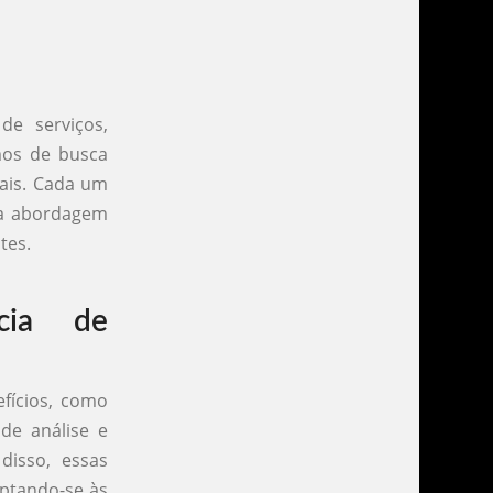
e serviços,
mos de busca
iais. Cada um
ma abordagem
tes.
cia de
fícios, como
 de análise e
disso, essas
aptando-se às