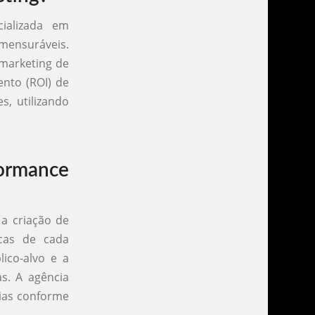
ializada em
mensuráveis.
 marketing de
ento (ROI) de
s, utilizando
ormance
a criação de
cas de cada
lico-alvo e a
s. A agência
ias conforme