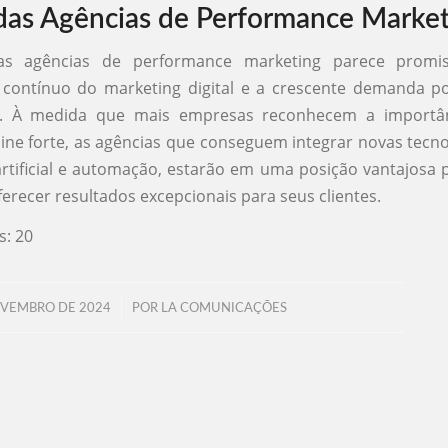
das Agências de Performance Marke
as agências de performance marketing parece promi
 contínuo do marketing digital e a crescente demanda po
s. À medida que mais empresas reconhecem a importâ
ine forte, as agências que conseguem integrar novas tecn
 artificial e automação, estarão em uma posição vantajosa p
erecer resultados excepcionais para seus clientes.
s:
20
/
OVEMBRO DE 2024
POR
LA COMUNICAÇÕES