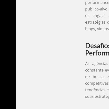
performance
público-alvo
os engaja,
estratégias
blogs, vídeo
Desaf
Perform
As agência
constante ev
de busca e
competitivas
tendências e
suas estratég