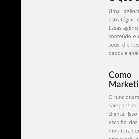
Uma agênci
estratégias
Essas agênci
conteúdo e r
seus cliente
dados e anál
Como F
Market
O funcionam
campanhas 
cliente. Iss
escolha das
monitora co