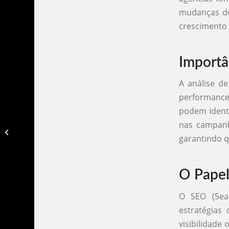
mudanças do
crescimento 
Importâ
A análise d
performance
podem ident
nas campanh
Agencia de marketing zona norte​
garantindo q
O Papel
O SEO (Sea
estratégias
visibilidade