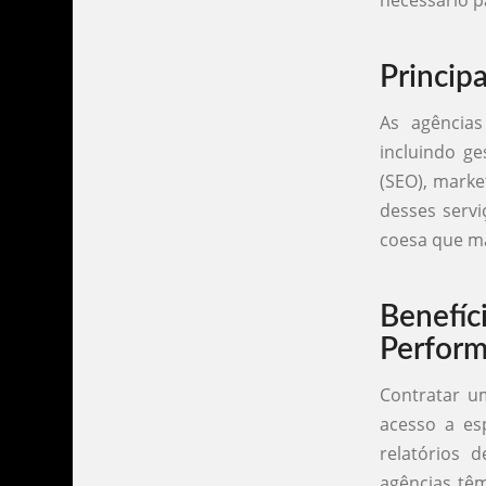
necessário p
Princip
As agência
incluindo g
(SEO), marke
desses serv
coesa que ma
Benef
Perform
Contratar u
acesso a esp
relatórios 
agências têm