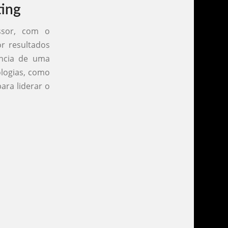
ting
ssor, com o
r resultados
ncia de uma
ologias, como
ara liderar o