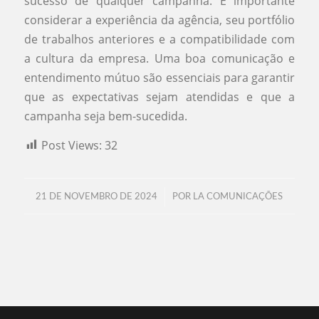
sucesso de qualquer campanha. É importante
considerar a experiência da agência, seu portfólio
de trabalhos anteriores e a compatibilidade com
a cultura da empresa. Uma boa comunicação e
entendimento mútuo são essenciais para garantir
que as expectativas sejam atendidas e que a
campanha seja bem-sucedida.
Post Views:
32
/
21 DE NOVEMBRO DE 2024
POR
LA COMUNICAÇÕES